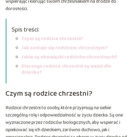
wspierając i kierując swoim chrześniakiem na drodze do
dorosłości.
Spis treści:
Czym są rodzice chrzestni?
Jak zostaje się rodzicem chrzestnym?
Jakie są obowiązki rodziców chrzestnych?
Dlaczego rodzice chrzestni są ważni dla
dziecka?
Czym są rodzice chrzestni?
Rodzice chrzestni to osoby, które przyjmują na siebie
szczególną rolę i odpowiedzialność w życiu dziecka. Są one
wyznaczone przez rodziców biologicznych, aby wspierać i
opiekować się ich dzieckiem, zarówno duchowo, jak i