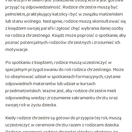
Pierwszym krokiem jest znalezienie osoby, która jest gotowa
przyjąć tę odpowiedzialność. Rodzice chrzestni muszą być
pełnoletni, praktykujący katolicy i być w związku małżeńskim
lub stanu wolnego. Następnie, rodzice muszą skonsultować się
z księdzem swojej parafii i zgłosić chęć wybrania danej osoby
na rodzica chrzestnego. Ksiądz może poprosić o spotkanie, aby
poznać potencjalnych rodziców chrzestnych i zrozumieć ich
motywacje.
Po spotkaniu z księdzem, rodzice muszą uczestniczyć w
specjalnym przygotowaniu do roli rodzica chrzestnego. Może
to obejmować udział w spotkaniach formacyjnych, czytanie
odpowiednich materiałów lub udział w kursach
przedmałżeńskich. Ważne jest, aby rodzice chrzestni mieli
odpowiednią wiedzę i zrozumienie sakramentu chrztu oraz
swojej roli w życiu dziecka.
Kiedy rodzice chrzestni są gotowi do przyjęcia tej roli, muszą
uczestniczyć w ceremonii chrztu razem z rodzicami dziecka.