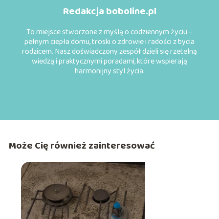
Redakcja boboline.pl
To miejsce stworzone z myślą o codziennym życiu –
pełnym ciepła domu, troski o zdrowie i radości z bycia
rodzicem. Nasz doświadczony zespół dzieli się rzetelną
wiedzą i praktycznymi poradami, które wspierają
harmonijny styl życia.
Może Cię również zainteresować