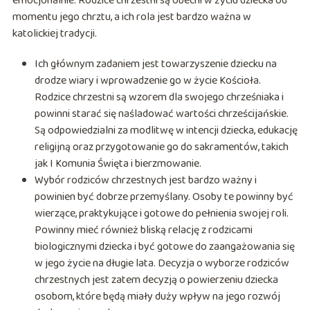
emocjonalnie. Rodzice chrzestni są obecni w życiu dziecka od
momentu jego chrztu, a ich rola jest bardzo ważna w
katolickiej tradycji.
Ich głównym zadaniem jest towarzyszenie dziecku na
drodze wiary i wprowadzenie go w życie Kościoła.
Rodzice chrzestni są wzorem dla swojego chrześniaka i
powinni starać się naśladować wartości chrześcijańskie.
Są odpowiedzialni za modlitwę w intencji dziecka, edukację
religijną oraz przygotowanie go do sakramentów, takich
jak I Komunia Święta i bierzmowanie.
Wybór rodziców chrzestnych jest bardzo ważny i
powinien być dobrze przemyślany. Osoby te powinny być
wierzące, praktykujące i gotowe do pełnienia swojej roli.
Powinny mieć również bliską relację z rodzicami
biologicznymi dziecka i być gotowe do zaangażowania się
w jego życie na długie lata. Decyzja o wyborze rodziców
chrzestnych jest zatem decyzją o powierzeniu dziecka
osobom, które będą miały duży wpływ na jego rozwój