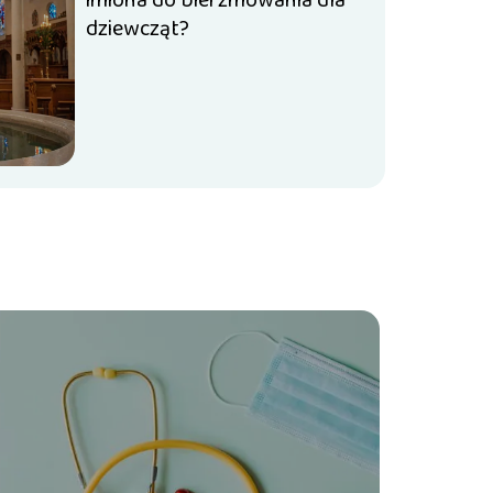
imiona do bierzmowania dla
dziewcząt?