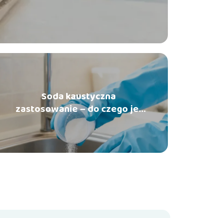
Soda kaustyczna
zastosowanie – do czego jej
używać w domu?