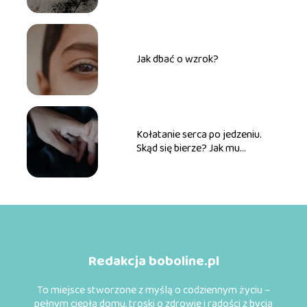
Jak dbać o wzrok?
Kołatanie serca po jedzeniu.
Skąd się bierze? Jak mu
zapobiegać?
Redakcja boboline.pl
To miejsce stworzone z myślą o codziennym życiu –
pełnym ciepła domu, troski o zdrowie i radości z bycia