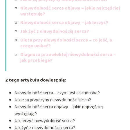
Niewydolność serca objawy – jakie najczęściej
występują?
Niewydolność serca objawy – jak leczyć?
Jak żyć z niewydolnością serca?
Dieta przy niewydolności serca – co jeść, a
czego unikać?
Diagnoza przewlekłej niewydolności serca –
jak przebiega?
Z tego artykułu dowiesz się:
Niewydolność serca – czym jest ta choroba?
Jakie są przyczyny niewydolności serca?
Niewydolność serca objawy – jakie najczęściej
występują?
Jak leczyć niewydolność serca?
Jak żyć z niewydolnością serca?