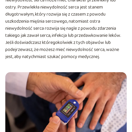
Niewydolność serca może mieć charakter przewlekły lub
ostry. Przewlekła niewydolność serca jest stanem
długotrwałym, który rozwija się z czasem z powodu
uszkodzenia mięśnia sercowego, natomiast ostra
niewydolność serca rozwija się nagle z powodu zdarzenia
takiego jak zawał serca, infekcja lub przedawkowanie leków.
Jeśli doświadczasz któregokolwiek z tych objawów lub
podejrzewasz, że możesz mieć niewydolność serca, ważne
jest, aby natychmiast szukać pomocy medycznej.