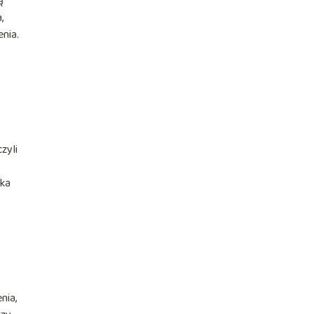
ą
,
nia.
zyli
ska
nia,