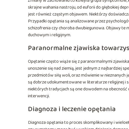
Zmiany w zachowaniu to kolejna grupa symptomów, 
skrajne wahania nastroju, od euforii do głębokiej depre
jest również częstym objawem. Niektórzy doświadczaj
Przypadki opętania są analizowane przez psychologów,
schizofrenia czy choroba dwubiegunowa. Objawy te m
duchowym i religijnym.
Paranormalne zjawiska towarzys
Opętanie często wiąże się z paranormalnymi zjawiska
unoszenie się nad ziemią, jest jednym z najbardziej s
przedmiotów siłą woli, oraz mówienie w nieznanych j
są dobrze udokumentowane w literaturze religijnej i
niektórych tradycjach są one dowodem na obecność d
interwencji.
Diagnoza i leczenie opętania
Diagnoza opętania to proces skomplikowany i wieloeta