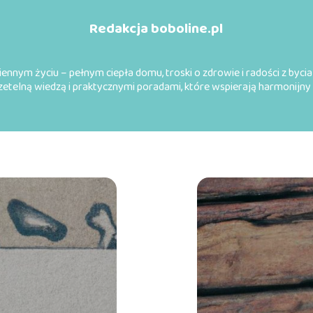
Redakcja boboline.pl
ennym życiu – pełnym ciepła domu, troski o zdrowie i radości z byc
 rzetelną wiedzą i praktycznymi poradami, które wspierają harmonijny 