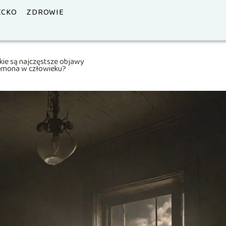
ECKO
ZDROWIE
kie są najczęstsze objawy
emona w człowieku?