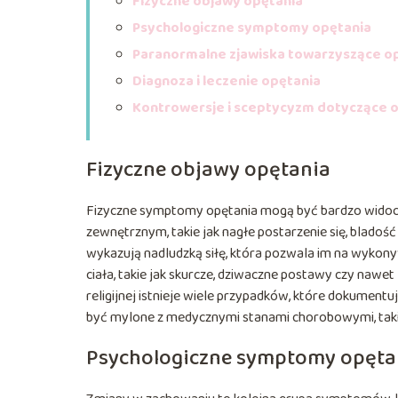
Fizyczne objawy opętania
Psychologiczne symptomy opętania
Paranormalne zjawiska towarzyszące o
Diagnoza i leczenie opętania
Kontrowersje i sceptycyzm dotyczące 
Fizyczne objawy opętania
Fizyczne symptomy opętania mogą być bardzo widoczn
zewnętrznym, takie jak nagłe postarzenie się, bladość
wykazują nadludzką siłę, która pozwala im na wykon
ciała, takie jak skurcze, dziwaczne postawy czy nawe
religijnej istnieje wiele przypadków, które dokument
być mylone z medycznymi stanami chorobowymi, takimi
Psychologiczne symptomy opęta