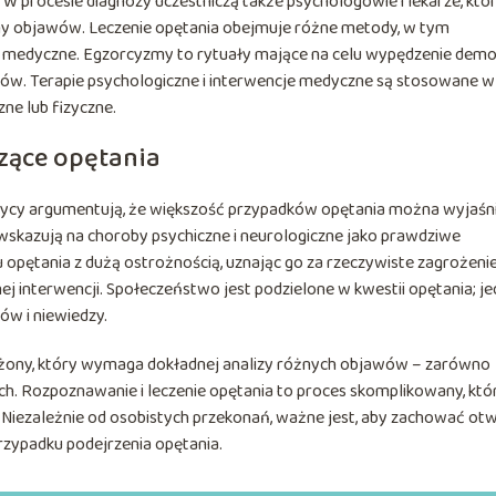
 procesie diagnozy uczestniczą także psychologowie i lekarze, któ
yny objawów. Leczenie opętania obejmuje różne metody, w tym
e medyczne. Egzorcyzmy to rytuały mające na celu wypędzenie demo
ów. Terapie psychologiczne i interwencje medyczne są stosowane w
ne lub fizyczne.
zące opętania
tycy argumentują, że większość przypadków opętania można wyjaśni
skazują na choroby psychiczne i neurologiczne jako prawdziwe
 opętania z dużą ostrożnością, uznając go za rzeczywiste zagrożenie
ej interwencji. Społeczeństwo jest podzielone w kwestii opętania; je
dów i niewiedzy.
żony, który wymaga dokładnej analizy różnych objawów – zarówno
ch. Rozpoznawanie i leczenie opętania to proces skomplikowany, któ
 Niezależnie od osobistych przekonań, ważne jest, aby zachować ot
rzypadku podejrzenia opętania.