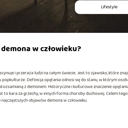
Lifestyle
wy demona w człowieku?
nuje i przeraża ludzi na całym świecie. Jest to zjawisko, które znaj
 w popkulturze. Definicja opętania odnosi się do stanu, w którym osob
e utożsamianą z demonem. Historyczne i kulturowe znaczenie opętani
est to kara za grzechy, w innych forma choroby duchowej. Celem tego
nie najczęstszych objawów demona w człowieku.