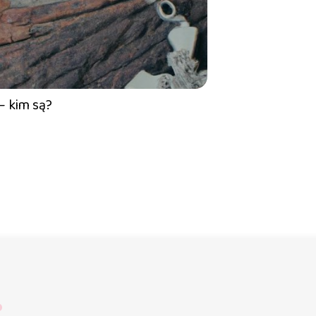
– kim są?
?