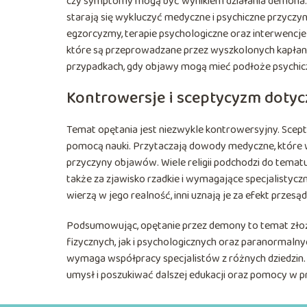
czy symptomy mogą być wynikiem działania demona. W
starają się wykluczyć medyczne i psychiczne przycz
egzorcyzmy, terapie psychologiczne oraz interwencj
które są przeprowadzane przez wyszkolonych kapłan
przypadkach, gdy objawy mogą mieć podłoże psychicz
Kontrowersje i sceptycyzm dotyc
Temat opętania jest niezwykle kontrowersyjny. Scep
pomocą nauki. Przytaczają dowody medyczne, które w
przyczyny objawów. Wiele religii podchodzi do tematu
także za zjawisko rzadkie i wymagające specjalistyczn
wierzą w jego realność, inni uznają je za efekt przesą
Podsumowując, opętanie przez demony to temat zło
fizycznych, jak i psychologicznych oraz paranormalny
wymaga współpracy specjalistów z różnych dziedzin.
umysł i poszukiwać dalszej edukacji oraz pomocy w p