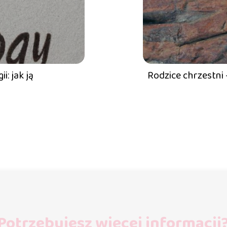
i: jak ją
Rodzice chrzestni 
Potrzebujesz więcej informacji