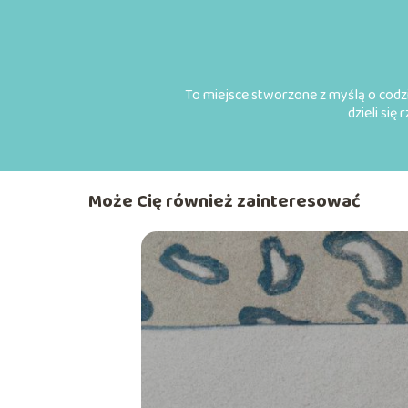
To miejsce stworzone z myślą o codzi
dzieli się
Może Cię również zainteresować