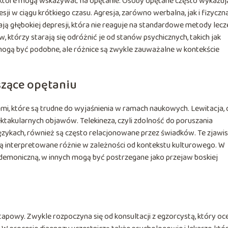
które mogą wskazywać na opętanie. Osoby opętane często wykazuj
sji w ciągu krótkiego czasu. Agresja, zarówno werbalna, jak i fizyczna
ą głębokiej depresji, która nie reaguje na standardowe metody lecze
 którzy starają się odróżnić je od stanów psychicznych, takich jak
ogą być podobne, ale różnice są zwykle zauważalne w kontekście
zące opętaniu
mi, które są trudne do wyjaśnienia w ramach naukowych. Lewitacja, c
pektakularnych objawów. Telekineza, czyli zdolność do poruszania
ęzykach, również są często relacjonowane przez świadków. Te zjawi
 są interpretowane różnie w zależności od kontekstu kulturowego. W
emoniczną, w innych mogą być postrzegane jako przejaw boskiej
powy. Zwykle rozpoczyna się od konsultacji z egzorcystą, który oce