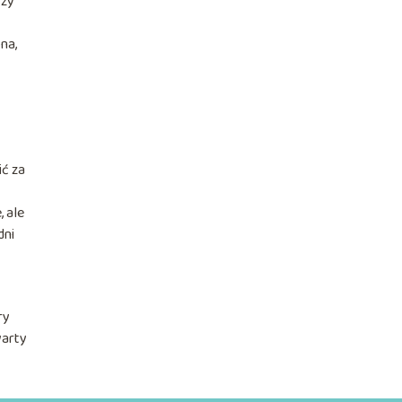
rzy
na,
ć za
, ale
dni
ry
warty