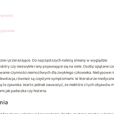
pętaniu
opętania
e i przerażające. Do najczęstszych należą zmiany w wyglądzie
 skóry czy niezwykłe rany pojawiające się na ciele. Osoby opętane cz
ywanie czynności niemożliwych dla zwykłego człowieka. Nietypowe 
t lewitacja, również są częstymi symptomami. W literaturze medycznej
ują te zjawiska. Warto jednak zauważyć, że niektóre z tych objawów
 jak padaczka czy histeria.
nia