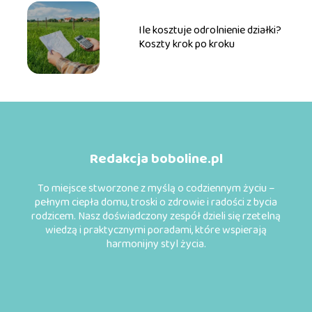
Ile kosztuje odrolnienie działki?
Koszty krok po kroku
Redakcja boboline.pl
To miejsce stworzone z myślą o codziennym życiu –
pełnym ciepła domu, troski o zdrowie i radości z bycia
rodzicem. Nasz doświadczony zespół dzieli się rzetelną
wiedzą i praktycznymi poradami, które wspierają
harmonijny styl życia.