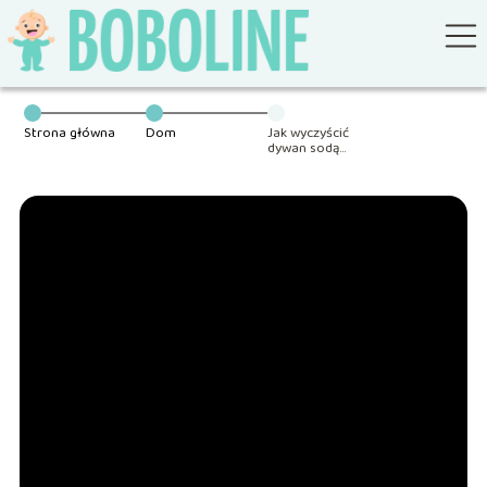
Strona główna
Dom
Jak wyczyścić
dywan sodą
oczyszczoną
krok po kroku