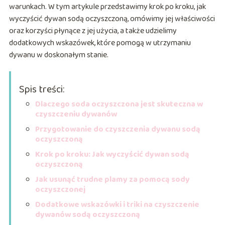
warunkach. W tym artykule przedstawimy krok po kroku, jak
wyczyścić dywan sodą oczyszczoną, omówimy jej właściwości
oraz korzyści płynące z jej użycia, a także udzielimy
dodatkowych wskazówek, które pomogą w utrzymaniu
dywanu w doskonałym stanie.
Spis treści:
Dlaczego soda oczyszczona jest skuteczna w
czyszczeniu dywanów
Przygotowanie do czyszczenia dywanu sodą
oczyszczoną
Krok po kroku: Jak wyczyścić dywan sodą
oczyszczoną
Jak usunąć trudne plamy za pomocą sody
oczyszczonej
Dodatkowe wskazówki i triki na czyszczenie
dywanów sodą oczyszczoną