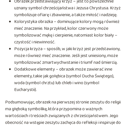
Obrazek przedstawiający krzyż – jest to powszechnie
uznany symbol chrześcijaństwa i Jezusa Chrystusa. Krzyż
symbolizuje ofiarę i zbawienie, a także miłość i nadzieję.
Kolorystyka obrazka – dominujące kolory mogą również
mieć znaczenie. Na przykład, kolor czerwony może
symbolizować mękę i cierpienie, natomiast kolor biały –
czystość i niewinność.
Pozycja krzyża – sposób, w jaki krzyż jest przedstawiony,
może również mieć znaczenie. Jeśli jest uniesiony, może
symbolizować zmartwychwstanie i triumf nad śmiercią.
Dodatkowe elementy – obrazek może zawierać inne
elementy, takie jak gołębica (symbol Ducha Świętego),
woda (symbol chrztu) lub chleb i wino (symbol
Eucharystii).
Podsumowując, obrazek na pierwszej stronie zeszytu do religii
ma głęboką symbolikę, która przypomina o ważnych
wartościach i treściach związanych z chrześcijaństwem. Jego
obecność na wstępie zeszytu zachęca do refleksji i inspiruje do