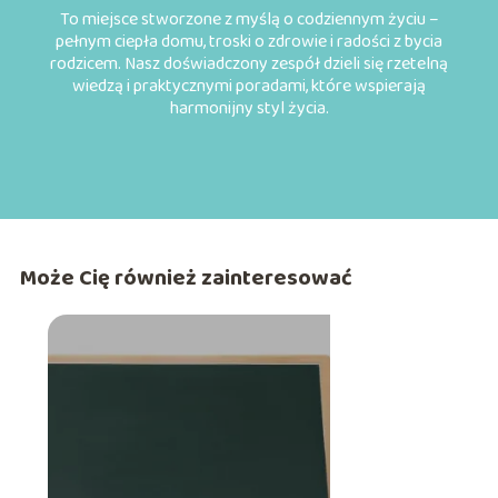
To miejsce stworzone z myślą o codziennym życiu –
pełnym ciepła domu, troski o zdrowie i radości z bycia
rodzicem. Nasz doświadczony zespół dzieli się rzetelną
wiedzą i praktycznymi poradami, które wspierają
harmonijny styl życia.
Może Cię również zainteresować