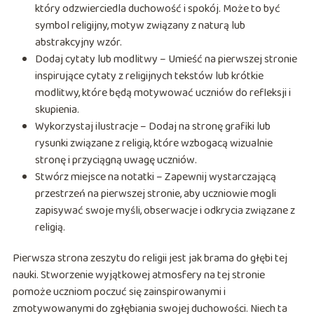
który odzwierciedla duchowość i spokój. Może to być
symbol religijny, motyw związany z naturą lub
abstrakcyjny wzór.
Dodaj cytaty lub modlitwy – Umieść na pierwszej stronie
inspirujące cytaty z religijnych tekstów lub krótkie
modlitwy, które będą motywować uczniów do refleksji i
skupienia.
Wykorzystaj ilustracje – Dodaj na stronę grafiki lub
rysunki związane z religią, które wzbogacą wizualnie
stronę i przyciągną uwagę uczniów.
Stwórz miejsce na notatki – Zapewnij wystarczającą
przestrzeń na pierwszej stronie, aby uczniowie mogli
zapisywać swoje myśli, obserwacje i odkrycia związane z
religią.
Pierwsza strona zeszytu do religii jest jak brama do głębi tej
nauki. Stworzenie wyjątkowej atmosfery na tej stronie
pomoże uczniom poczuć się zainspirowanymi i
zmotywowanymi do zgłębiania swojej duchowości. Niech ta