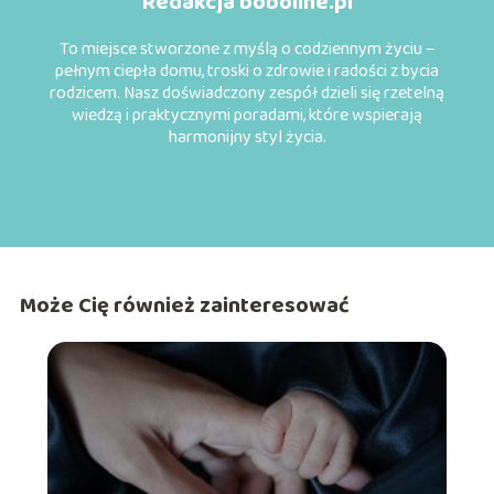
Redakcja boboline.pl
To miejsce stworzone z myślą o codziennym życiu –
pełnym ciepła domu, troski o zdrowie i radości z bycia
rodzicem. Nasz doświadczony zespół dzieli się rzetelną
wiedzą i praktycznymi poradami, które wspierają
harmonijny styl życia.
Może Cię również zainteresować