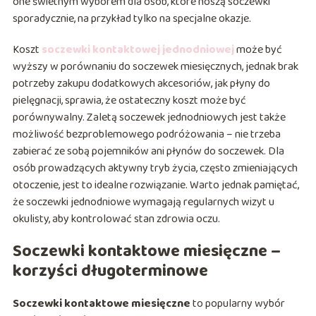
one świetnym wyborem dla osób, które noszą soczewki
sporadycznie, na przykład tylko na specjalne okazje.
Koszt
soczewki kontaktowej jednodniowej
może być
wyższy w porównaniu do soczewek miesięcznych, jednak brak
potrzeby zakupu dodatkowych akcesoriów, jak płyny do
pielęgnacji, sprawia, że ostateczny koszt może być
porównywalny. Zaletą soczewek jednodniowych jest także
możliwość bezproblemowego podróżowania – nie trzeba
zabierać ze sobą pojemników ani płynów do soczewek. Dla
osób prowadzących aktywny tryb życia, często zmieniających
otoczenie, jest to idealne rozwiązanie. Warto jednak pamiętać,
że soczewki jednodniowe wymagają regularnych wizyt u
okulisty, aby kontrolować stan zdrowia oczu.
Soczewki kontaktowe miesięczne –
korzyści długoterminowe
Soczewki kontaktowe miesięczne
to popularny wybór