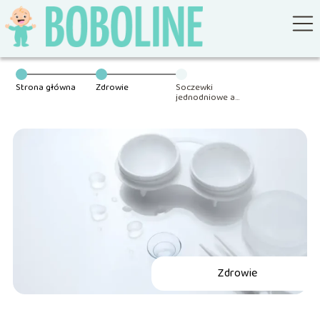
Strona główna
Zdrowie
Soczewki
jednodniowe a
miesięczne –
które będą
lepsze dla
Ciebie?
Zdrowie