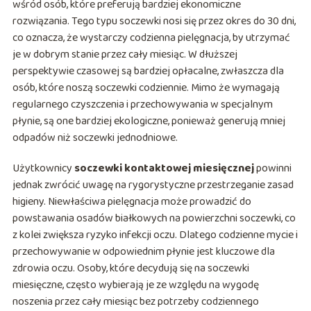
wśród osób, które preferują bardziej ekonomiczne
rozwiązania. Tego typu soczewki nosi się przez okres do 30 dni,
co oznacza, że wystarczy codzienna pielęgnacja, by utrzymać
je w dobrym stanie przez cały miesiąc. W dłuższej
perspektywie czasowej są bardziej opłacalne, zwłaszcza dla
osób, które noszą soczewki codziennie. Mimo że wymagają
regularnego czyszczenia i przechowywania w specjalnym
płynie, są one bardziej ekologiczne, ponieważ generują mniej
odpadów niż soczewki jednodniowe.
Użytkownicy
soczewki kontaktowej miesięcznej
powinni
jednak zwrócić uwagę na rygorystyczne przestrzeganie zasad
higieny. Niewłaściwa pielęgnacja może prowadzić do
powstawania osadów białkowych na powierzchni soczewki, co
z kolei zwiększa ryzyko infekcji oczu. Dlatego codzienne mycie i
przechowywanie w odpowiednim płynie jest kluczowe dla
zdrowia oczu. Osoby, które decydują się na soczewki
miesięczne, często wybierają je ze względu na wygodę
noszenia przez cały miesiąc bez potrzeby codziennego