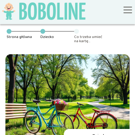
Strona główna
Dziecko
Co trzeba umieć
na kartę
rowerową?
Przewodnik dla
przyszłych
rowerzystów