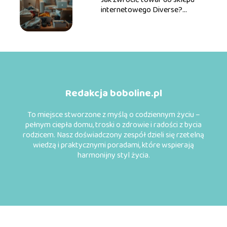
internetowego Diverse?
Przewodnik krok po kroku
Redakcja boboline.pl
To miejsce stworzone z myślą o codziennym życiu –
pełnym ciepła domu, troski o zdrowie i radości z bycia
rodzicem. Nasz doświadczony zespół dzieli się rzetelną
wiedzą i praktycznymi poradami, które wspierają
harmonijny styl życia.