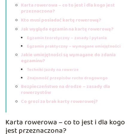
Karta rowerowa – co to jest i dla kogo jest
przeznaczona?
Kto musi posiadać kartę rowerową?
Jak wygląda egzamin na kartę rowerową?
Egzamin teoretyczny – zasady i pytania
Egzamin praktyczny – wymagane umiejętności
Jakie umiejętności są wymagane do zdania
egzaminu?
Techniki jazdy na rowerze
Znajomość przepisów ruchu drogowego
Bezpieczeństwo na drodze – zasady dla
rowerzystów
Co grozi za brak karty rowerowej?
Karta rowerowa – co to jest i dla kogo
jest przeznaczona?