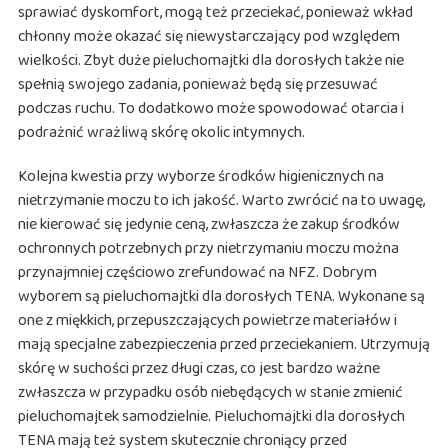
sprawiać dyskomfort, mogą też przeciekać, ponieważ wkład
chłonny może okazać się niewystarczający pod względem
wielkości. Zbyt duże pieluchomajtki dla dorosłych także nie
spełnią swojego zadania, ponieważ będą się przesuwać
podczas ruchu. To dodatkowo może spowodować otarcia i
podrażnić wrażliwą skórę okolic intymnych.
Kolejna kwestia przy wyborze środków higienicznych na
nietrzymanie moczu to ich jakość. Warto zwrócić na to uwagę,
nie kierować się jedynie ceną, zwłaszcza że zakup środków
ochronnych potrzebnych przy nietrzymaniu moczu można
przynajmniej częściowo zrefundować na NFZ. Dobrym
wyborem są pieluchomajtki dla dorosłych TENA. Wykonane są
one z miękkich, przepuszczających powietrze materiałów i
mają specjalne zabezpieczenia przed przeciekaniem. Utrzymują
skórę w suchości przez długi czas, co jest bardzo ważne
zwłaszcza w przypadku osób niebędących w stanie zmienić
pieluchomajtek samodzielnie. Pieluchomajtki dla dorosłych
TENA mają też system skutecznie chroniący przed