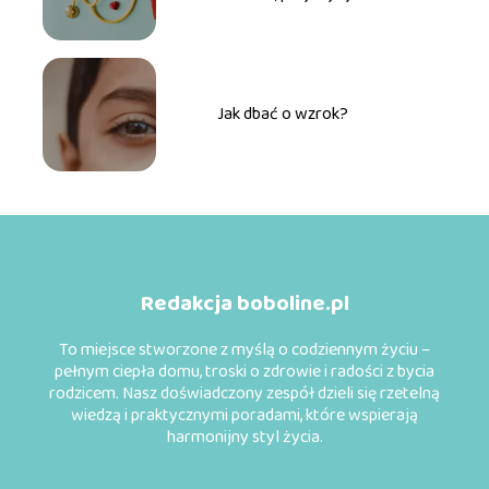
Jak dbać o wzrok?
Redakcja boboline.pl
To miejsce stworzone z myślą o codziennym życiu –
pełnym ciepła domu, troski o zdrowie i radości z bycia
rodzicem. Nasz doświadczony zespół dzieli się rzetelną
wiedzą i praktycznymi poradami, które wspierają
harmonijny styl życia.