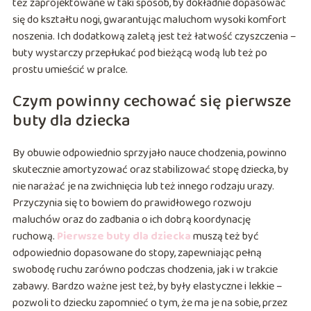
też zaprojektowane w taki sposób, by dokładnie dopasować
się do kształtu nogi, gwarantując maluchom wysoki komfort
noszenia. Ich dodatkową zaletą jest też łatwość czyszczenia –
buty wystarczy przepłukać pod bieżącą wodą lub też po
prostu umieścić w pralce.
Czym powinny cechować się pierwsze
buty dla dziecka
By obuwie odpowiednio sprzyjało nauce chodzenia, powinno
skutecznie amortyzować oraz stabilizować stopę dziecka, by
nie narażać je na zwichnięcia lub też innego rodzaju urazy.
Przyczynia się to bowiem do prawidłowego rozwoju
maluchów oraz do zadbania o ich dobrą koordynację
ruchową.
Pierwsze buty dla dziecka
muszą też być
odpowiednio dopasowane do stopy, zapewniając pełną
swobodę ruchu zarówno podczas chodzenia, jak i w trakcie
zabawy. Bardzo ważne jest też, by były elastyczne i lekkie –
pozwoli to dziecku zapomnieć o tym, że ma je na sobie, przez