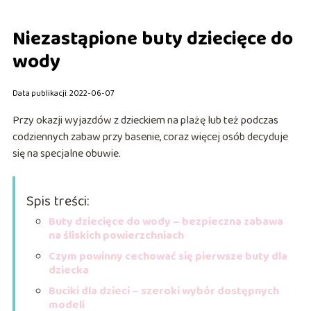
Niezastąpione buty dziecięce do
wody
Data publikacji: 2022-06-07
Przy okazji wyjazdów z dzieckiem na plażę lub też podczas
codziennych zabaw przy basenie, coraz więcej osób decyduje
się na specjalne obuwie.
Spis treści:
Buty dziecięce do wody – bezpieczna zabawa
na śliskich powierzchniach
Czym powinny cechować się pierwsze buty dla
dziecka
Buciki dla dzieci – szeroki wybór dostępnych
modeli