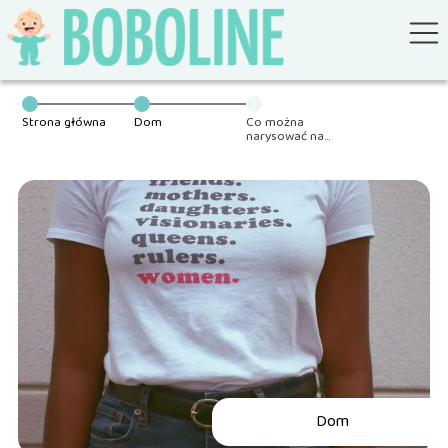
Strona główna
Dom
Co można
narysować na
koszulce? Odkryj
kreatywne
pomysły i
inspiracje
Dom