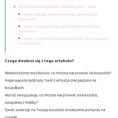
Co można narysować na koszulce – FAQ
Jakie rodzaje rysunków mogę umieścić na
koszulce?
Jakie tematyki mogą być przedstawione na
koszulce?
Jakie techniki można wykorzystać do rysowania
na koszulce?
Czego dowiesz się z tego artykułu?
Nieskończone możliwości: co można narysować na koszulce?
Inspirujące krajobrazy: twórz artystyczne pejzaże na
koszulkach.
Wyraź swoją pasję: co można narysować na koszulce,
związanej z hobby?
Świat zwierząt na Twojej koszulce: kreatywne pomysły na
rysunki.