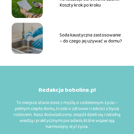
Koszty krok po kroku
Soda kaustyczna zastosowanie
– do czego jej używać w domu?
Redakcja boboline.pl
To miejsce stworzone z myślą o codziennym życiu –
pełnym ciepła domu, troski o zdrowie i radości z bycia
rodzicem. Nasz doświadczony zespół dzieli się rzetelną
wiedzą i praktycznymi poradami, które wspierają
harmonijny styl życia.