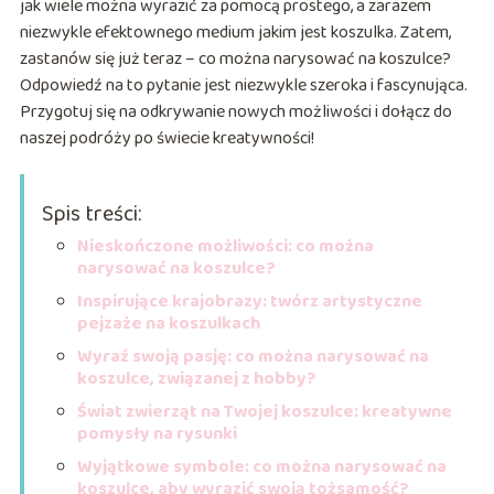
jak wiele można wyrazić za pomocą prostego, a zarazem
niezwykle efektownego medium jakim jest koszulka. Zatem,
zastanów się już teraz – co można narysować na koszulce?
Odpowiedź na to pytanie jest niezwykle szeroka i fascynująca.
Przygotuj się na odkrywanie nowych możliwości i dołącz do
naszej podróży po świecie kreatywności!
Spis treści:
Nieskończone możliwości: co można
narysować na koszulce?
Inspirujące krajobrazy: twórz artystyczne
pejzaże na koszulkach
Wyraź swoją pasję: co można narysować na
koszulce, związanej z hobby?
Świat zwierząt na Twojej koszulce: kreatywne
pomysły na rysunki
Wyjątkowe symbole: co można narysować na
koszulce, aby wyrazić swoją tożsamość?