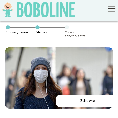
Strona główna
Zdrowie
Maska
antywirusowa
FFP3 – jakie ma
zastosowania?
Zdrowie