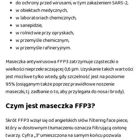
do ochrony przed wirusami, w tym zakażeniem SARS-2,
w obiektach medycznych,
w laboratoriach chemicznych,
w sanepidzie,
w rolnictwie przy opryskach,
w przemyśle chemicznym,
w przemyśle rafineryjnym.
Maseczka antywirusowa FFP3 zatrzymuje cząsteczki o
wielkości nieprzekraczającej 0,6 μm. Uzyskanie takich wartości
jest możliwe tylko wtedy, gdy szczelność jest na poziomie
95% (osiąganym także poprzez prawidłowe noszenie
maseczki, tj. zadbanie o to, aby przylegała do nosa i brody).
Czym jest maseczka FFP3?
Skrót FFP3 wziął się od angielskich słów
filtering face piece
,
który w dosłownym tłumaczeniu oznacza filtrującą osłonę
twarzy. Cyfra „3” umieszczona na samym końcu pozwala