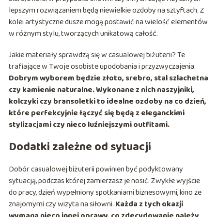
lepszym rozwiązaniem będą niewielkie ozdoby na sztyftach. Z
kolei artystyczne dusze mogą postawić na wielość elementów
w różnym stylu, tworzących unikatową całość.
Jakie materiały sprawdzą się w casualowej biżuterii? Te
trafiające w Twoje osobiste upodobania i przyzwyczajenia.
Dobrym wyborem będzie złoto, srebro, stal szlachetna
czy kamienie naturalne. Wykonane z nich naszyjniki,
kolczyki czy bransoletki to idealne ozdoby na co dzień,
które perfekcyjnie łączyć się będą z eleganckimi
stylizacjami czy nieco luźniejszymi outfitami.
Dodatki zależne od sytuacji
Dobór casualowej biżuterii powinien być podyktowany
sytuacją, podczas której zamierzasz je nosić. Zwykłe wyjście
do pracy, dzień wypełniony spotkaniami biznesowymi, kino ze
znajomymi czy wizyta na siłowni.
Każda z tych okazji
wymaga nieco innej oprawy, co zdecydowanie należy