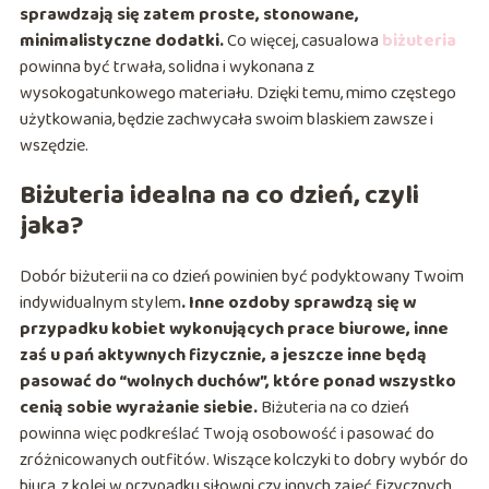
sprawdzają się zatem proste, stonowane,
minimalistyczne dodatki.
Co więcej, casualowa
biżuteria
powinna być trwała, solidna i wykonana z
wysokogatunkowego materiału. Dzięki temu, mimo częstego
użytkowania, będzie zachwycała swoim blaskiem zawsze i
wszędzie.
Biżuteria idealna na co dzień, czyli
jaka?
Dobór biżuterii na co dzień powinien być podyktowany Twoim
indywidualnym stylem
. Inne ozdoby sprawdzą się w
przypadku kobiet wykonujących prace biurowe, inne
zaś u pań aktywnych fizycznie, a jeszcze inne będą
pasować do “wolnych duchów”, które ponad wszystko
cenią sobie wyrażanie siebie.
Biżuteria na co dzień
powinna więc podkreślać Twoją osobowość i pasować do
zróżnicowanych outfitów. Wiszące kolczyki to dobry wybór do
biura, z kolei w przypadku siłowni czy innych zajęć fizycznych