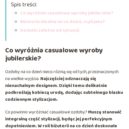
Spis treści:
Co wyróżnia casualowe wyroby jubilerskie?
Biżuteria idealna na co dzień, czyli jaka?
Dodatki zależne od sytuacji
Co wyróżnia casualowe wyroby
jubilerskie?
Ozdoby na co dzień nieco różnią się od tych, przeznaczonych
na wielkie wyjścia.
Najczęściej odznaczają się
nienachalnym designem. Dzięki temu delikatnie
podkreślają kobiecą urodę, dodając subtelnego blasku
codziennym stylizacjom.
Co powinno wyróżniać casualowe ozdoby?
Muszą stanowić
integralną część stylizacji, będąc jej perfekcyjnym
dopełnieniem. W roli biżuterii na co dzień doskonale