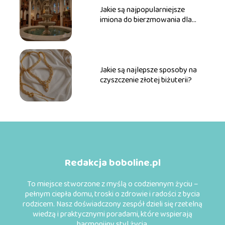
Jakie są najpopularniejsze
imiona do bierzmowania dla
dziewcząt?
Jakie są najlepsze sposoby na
czyszczenie złotej biżuterii?
Redakcja boboline.pl
To miejsce stworzone z myślą o codziennym życiu –
pełnym ciepła domu, troski o zdrowie i radości z bycia
rodzicem. Nasz doświadczony zespół dzieli się rzetelną
wiedzą i praktycznymi poradami, które wspierają
harmonijny styl życia.