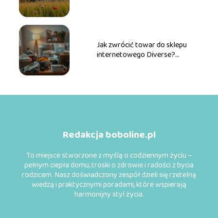
obu państw
Jak zwrócić towar do sklepu
internetowego Diverse?
Przewodnik krok po kroku
Redakcja boboline.pl
To miejsce stworzone z myślą o codziennym życiu –
pełnym ciepła domu, troski o zdrowie i radości z bycia
rodzicem. Nasz doświadczony zespół dzieli się rzetelną
wiedzą i praktycznymi poradami, które wspierają
harmonijny styl życia.