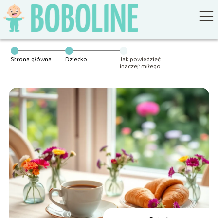
Strona główna
Dziecko
Jak powiedzieć
inaczej: miłego
dnia? Oto
kreatywne
pomysły!