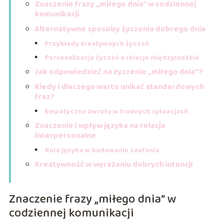
Znaczenie frazy „miłego dnia” w codziennej
komunikacji
Alternatywne sposoby życzenia dobrego dnia
Przykłady kreatywnych życzeń
Personalizacja życzeń a relacje międzyludzkie
Jak odpowiedzieć na życzenie „miłego dnia”?
Kiedy i dlaczego warto unikać standardowych
fraz?
Empatyczne zwroty w trudnych sytuacjach
Znaczenie i wpływ języka na relacje
interpersonalne
Rola języka w budowaniu zaufania
Kreatywność w wyrażaniu dobrych intencji
Znaczenie frazy „miłego dnia” w
codziennej komunikacji