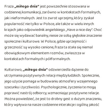
Fraza
„miłego dnia”
jest powszechnie stosowana w
codziennej komunikacji, zarówno w kontekstach formalnych,
jak i nieformalnych. Jest to zwrot uprzejmy, który zyskał
popularność nie tylko w Polsce, ale także w wielu innych
krajach jako odpowiednik angielskiego „Have a nice day”. Choć
może się wydawać banalny, niesie ze sobą głębokie znaczenie
społeczne i kulturowe. W Polsce, gdzie uprzejmość i
grzeczność są wysoko cenione, fraza ta stała się niemal
obowiązkowym elementem rozmów, zwłaszcza w
kontekstach formalnych i półformalnych.
Kulturowo,
„miłego dnia”
odzwierciedla dążenie do
utrzymania pozytywnych relacji międzyludzkich. Społecznie,
jego użycie pomaga w budowaniu atmosfery wzajemnego
szacunku i życzliwości. Psychologicznie, życzenia te mogą
poprawić nastrój odbiorcy, wzmacniając pozytywne relacje.
Można powiedzieć, że jest to drobny gest o dużym znaczeniu,
który wpływa na nasze codzienne interakcje i ogólną jakość