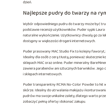
dzień.
Najlepsze pudry do twarzy na ryn
Wybór odpowiedniego pudru do twarzy może być trud
podstawie recenzji użytkowników. Puder sypki Laur
naturalne wykończenie. Użytkownicy chwalą go za lekk
dostępny w większości drogerii internetowych.
Puder prasowany MAC Studio Fix to kolejny faworyt, 
Idealny dla osób z cerą tłustą, ponieważ skutecznie 
sklepach MAC oraz online. Puder mineralny BareMinera
zawiera parabenów ani sztucznych barwników. Jego cen
i sklepach internetowych.
Puder transparentny RCMA No-Color Powder to hit wś
skórze. Idealny do utrwalania makijażu i konturowania
pudrów ma swoje unikalne zalety, dlatego warto przetes
zobaczyć pełną ofertę i dokonać zakupu.