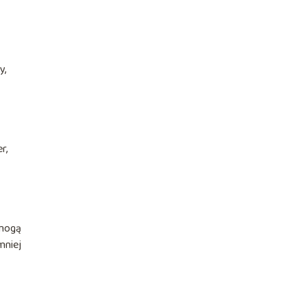
y,
r,
 mogą
mniej