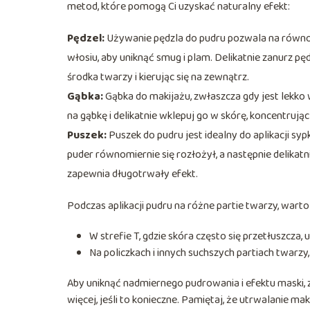
metod, które pomogą Ci uzyskać naturalny efekt:
Pędzel:
Używanie pędzla do pudru pozwala na równo
włosiu, aby uniknąć smug i plam. Delikatnie zanurz pęd
środka twarzy i kierując się na zewnątrz.
Gąbka:
Gąbka do makijażu, zwłaszcza gdy jest lekko
na gąbkę i delikatnie wklepuj go w skórę, koncentrując 
Puszek:
Puszek do pudru jest idealny do aplikacji syp
puder równomiernie się rozłożył, a następnie delikatn
zapewnia długotrwały efekt.
Podczas aplikacji pudru na różne partie twarzy, wart
W strefie T, gdzie skóra często się przetłuszcza, 
Na policzkach i innych suchszych partiach twarzy,
Aby uniknąć nadmiernego pudrowania i efektu maski, z
więcej, jeśli to konieczne. Pamiętaj, że utrwalanie m