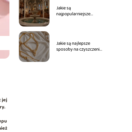
Jakie są
najpopularniejsze
imiona do bierzmowania
dla dziewcząt?
Jakie są najlepsze
sposoby na czyszczenie
złotej biżuterii?
 jej
ry.
ypu
nież