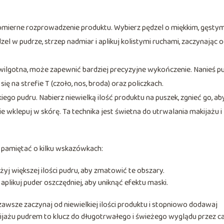
mierne rozprowadzenie produktu. Wybierz pędzel o miękkim, gęsty
zel w pudrze, strzep nadmiar i aplikuj kolistymi ruchami, zaczynając 
 wilgotna, może zapewnić bardziej precyzyjne wykończenie. Nanieś p
się na strefie T (czoło, nos, broda) oraz policzkach.
kiego pudru. Nabierz niewielką ilość produktu na puszek, zgnieć go, ab
ie wklepuj w skórę. Ta technika jest świetna do utrwalania makijażu i
o pamiętać o kilku wskazówkach:
użyj większej ilości pudru, aby zmatowić te obszary.
 aplikuj puder oszczędniej, aby uniknąć efektu maski.
awsze zaczynaj od niewielkiej ilości produktu i stopniowo dodawaj
akijażu pudrem to klucz do długotrwałego i świeżego wyglądu przez c