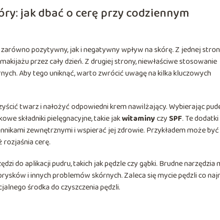
óry: jak dbać o cerę przy codziennym
arówno pozytywny, jak i negatywny wpływ na skórę. Z jednej stron
kijażu przez cały dzień. Z drugiej strony, niewłaściwe stosowanie
ych. Aby tego uniknąć, warto zwrócić uwagę na kilka kluczowych
yścić twarz i nałożyć odpowiedni krem nawilżający. Wybierając pude
we składniki pielęgnacyjne, takie jak
witaminy
czy
SPF
. Te dodatki
nnikami zewnętrznymi i wspierać jej zdrowie. Przykładem może być
ż rozjaśnia cerę.
zi do aplikacji pudru, takich jak pędzle czy gąbki. Brudne narzędzia
prysków i innych problemów skórnych. Zaleca się mycie pędzli co naj
jalnego środka do czyszczenia pędzli.