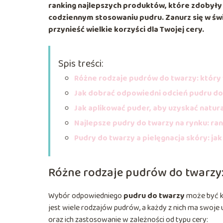
ranking najlepszych produktów, które zdobyły
codziennym stosowaniu pudru. Zanurz się w świ
przynieść wielkie korzyści dla Twojej cery.
Spis treści:
Różne rodzaje pudrów do twarzy: który
Jak dobrać odpowiedni odcień pudru do
Jak aplikować puder, aby uzyskać natur
Najlepsze pudry do twarzy na rynku: ran
Pudry do twarzy a pielęgnacja skóry: j
Różne rodzaje pudrów do twarzy:
Wybór odpowiedniego
pudru do twarzy
może być kl
jest wiele rodzajów pudrów, a każdy z nich ma swoje
oraz ich zastosowanie w zależności od typu cery: