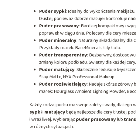
Puder sypki
: Idealny do wykończenia makijażu, d
tłustej, ponieważ dobrze matuje i kontroluje na
Puder prasowany
: Bardziej kompaktowy i wygo
poprawek w ciągu dnia. Polecany dla cery miesza
Puder mineralny
: Naturalny skład, idealny dla 
Przykłady marek: BareMinerals, Lily Lolo.
Puder transparentny
: Bezbarwny, dostosowuj
zmiany koloru podkładu. Świetny dla każdej cer
Puder matujący
: Skutecznie redukuje błyszczen
Stay Matte, NYX Professional Makeup.
Puder rozświetlający
: Nadaje skórze zdrowy b
marek: Hourglass Ambient Lighting Powder, Becc
Każdy rodzaj pudru ma swoje zalety i wady, dlatego 
sypki
i
matujący
będą najlepsze dla cery tłustej, po
i wrażliwej. Wybierając
puder prasowany
lub
tran
w różnych sytuacjach.