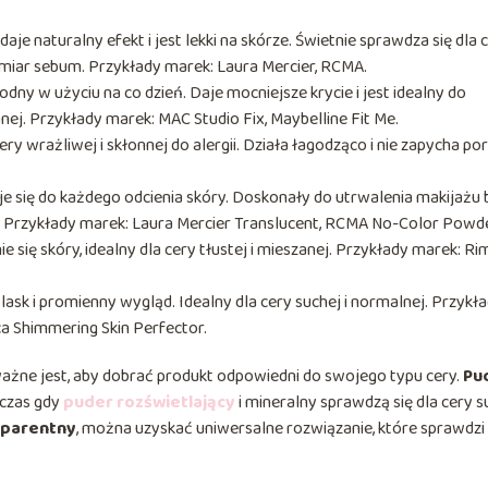
aje naturalny efekt i jest lekki na skórze. Świetnie sprawdza się dla 
dmiar sebum. Przykłady marek: Laura Mercier, RCMA.
dny w użyciu na co dzień. Daje mocniejsze krycie i jest idealny do
nej. Przykłady marek: MAC Studio Fix, Maybelline Fit Me.
cery wrażliwej i skłonnej do alergii. Działa łagodząco i nie zapycha po
e się do każdego odcienia skóry. Doskonały do utrwalenia makijażu 
y. Przykłady marek: Laura Mercier Translucent, RCMA No-Color Powde
ie się skóry, idealny dla cery tłustej i mieszanej. Przykłady marek: R
lask i promienny wygląd. Idealny dla cery suchej i normalnej. Przykł
a Shimmering Skin Perfector.
ważne jest, aby dobrać produkt odpowiedni do swojego typu cery.
Pu
dczas gdy
puder rozświetlający
i mineralny sprawdzą się dla cery s
sparentny
, można uzyskać uniwersalne rozwiązanie, które sprawdzi 