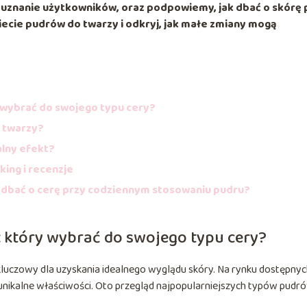
 uznanie użytkowników, oraz podpowiemy, jak dbać o skórę 
ecie pudrów do twarzy i odkryj, jak małe zmiany mogą
 wybrać do swojego typu cery?
 twarzy?
alny efekt?
king i recenzje
ak dbać o cerę przy codziennym stosowaniu pudru?
 który wybrać do swojego typu cery?
uczowy dla uzyskania idealnego wyglądu skóry. Na rynku dostępnyc
 unikalne właściwości. Oto przegląd najpopularniejszych typów pudr