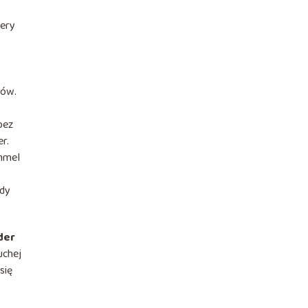
cery
rów.
bez
r.
immel
ady
der
uchej
się