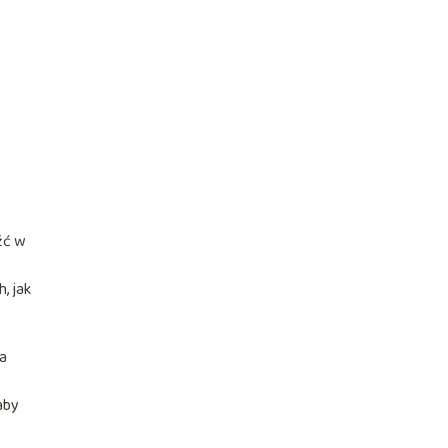
źć w
, jak
na
 aby