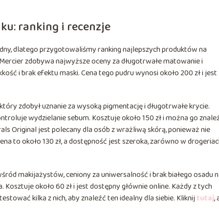
ku: ranking i recenzje
ny, dlatego przygotowaliśmy ranking najlepszych produktów na
a Mercier zdobywa najwyższe oceny za długotrwałe matowanie i
ość i brak efektu maski. Cena tego pudru wynosi około 200 zł i jest
który zdobył uznanie za wysoką pigmentację i długotrwałe krycie.
kontroluje wydzielanie sebum. Kosztuje około 150 zł i można go znale
ls Original jest polecany dla osób z wrażliwą skórą, ponieważ nie
a to około 130 zł, a dostępność jest szeroka, zarówno w drogeriach
ród makijażystów, ceniony za uniwersalność i brak białego osadu 
. Kosztuje około 60 zł i jest dostępny głównie online. Każdy z tych
tować kilka z nich, aby znaleźć ten idealny dla siebie. Kliknij
tutaj
,