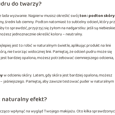
udru do twarzy?
e lada wyzwanie. Najpierw musisz określić swój
ton
i
podton skóry
ny, średni lub ciemny. Podton natomiast to subtelny odcień, który prz
by to sprawdzić, przyjrzyj się żyłom na nadgarstku: jeśli są niebieskie
e możesz jednoznacznie określić koloru – neutralny.
lepiej jest to robić w naturalnym świetle, aplikując produkt na linii
órą, nie tworząc widocznej linii. Pamiętaj, że odcień pudru może się
 jest bardziej opalona, możesz potrzebować ciemniejszego odcienia,
ny
w odcieniu skóry. Latem, gdy skóra jest bardziej opalona, możesz
 – jaśniejszego. Pamiętaj, aby zawsze testować puder w naturalnym
 naturalny efekt?
nacząco wpłynąć na wygląd Twojego makijażu. Oto kilka sprawdzony