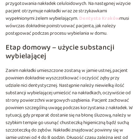
przygotowania nakładek celuloidowych. Na następnej wizycie
pacjent otrzymuje nakładki wraz ze strzykawkami
wypełnionymi żelem wybielającym.
Dentysta Kraków
musi
wówczas dokładnie poinstruować pacjenta, jak należy
postępować podczas procesu wybielania w domu.
Etap domowy – użycie substancji
wybielającej
Zanim nakładki umieszczone zostaną w jamie ustnej, pacjent
powinien dokładnie wyszczotkować i oczyścić zęby przy
udziale nici dentystycznej. Następnie należy niewielką ilość
substancji wybielającej umieścić na nakładkach, oczywiście od
strony powierzchni wargowych uzębienia. Pacjent zachować
powinien szczególną uwagę podczas korzystania z nakładek. W
sytuacji, gdy preparat dostanie się na błonę śluzową, należy w
szybkim tempie go usunąć chusteczką higieniczną bądź suchą
szczoteczką do zębów. Nakładki znajdować powinny się w
jamie ustnej od 4 do 8 godzin. Długość czasu zależna jest od