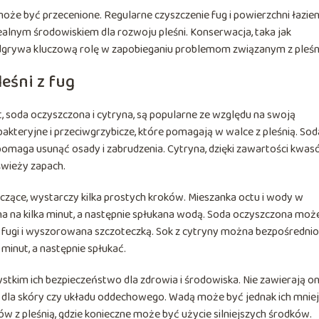
może być przecenione. Regularne czyszczenie fug i powierzchni łazien
dealnym środowiskiem dla rozwoju pleśni. Konserwacja, taka jak
 odgrywa kluczową rolę w zapobieganiu problemom związanym z pleśn
eśni z fug
t, soda oczyszczona i cytryna, są popularne ze względu na swoją
akteryjne i przeciwgrzybicze, które pomagają w walce z pleśnią. Sod
omaga usunąć osady i zabrudzenia. Cytryna, dzięki zawartości kwas
świeży zapach.
ące, wystarczy kilka prostych kroków. Mieszanka octu i wody w
na na kilka minut, a następnie spłukana wodą. Soda oczyszczona moż
a fugi i wyszorowana szczoteczką. Sok z cytryny można bezpośrednio
minut, a następnie spłukać.
tkim ich bezpieczeństwo dla zdrowia i środowiska. Nie zawierają o
dla skóry czy układu oddechowego. Wadą może być jednak ich mnie
 pleśnią, gdzie konieczne może być użycie silniejszych środków.