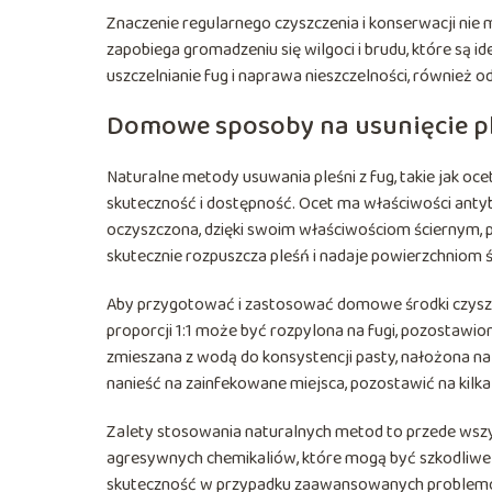
Znaczenie regularnego czyszczenia i konserwacji nie 
zapobiega gromadzeniu się wilgoci i brudu, które są i
uszczelnianie fug i naprawa nieszczelności, również
Domowe sposoby na usunięcie pl
Naturalne metody usuwania pleśni z fug, takie jak oce
skuteczność i dostępność. Ocet ma właściwości antyb
oczyszczona, dzięki swoim właściwościom ściernym, p
skutecznie rozpuszcza pleśń i nadaje powierzchniom 
Aby przygotować i zastosować domowe środki czyszcz
proporcji 1:1 może być rozpylona na fugi, pozostawio
zmieszana z wodą do konsystencji pasty, nałożona n
nanieść na zainfekowane miejsca, pozostawić na kilka 
Zalety stosowania naturalnych metod to przede wszys
agresywnych chemikaliów, które mogą być szkodliwe 
skuteczność w przypadku zaawansowanych problemów z