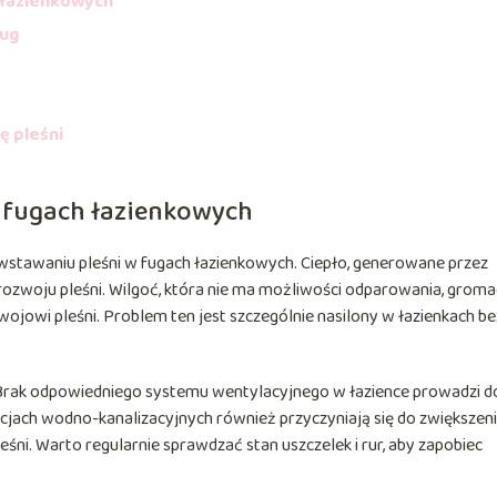
 łazienkowych
fug
ę pleśni
 fugach łazienkowych
powstawaniu pleśni w fugach łazienkowych. Ciepło, generowane przez
o rozwoju pleśni. Wilgoć, która nie ma możliwości odparowania, groma
zwojowi pleśni. Problem ten jest szczególnie nasilony w łazienkach be
y. Brak odpowiedniego systemu wentylacyjnego w łazience prowadzi d
lacjach wodno-kanalizacyjnych również przyczyniają się do zwiększen
śni. Warto regularnie sprawdzać stan uszczelek i rur, aby zapobiec