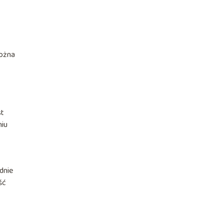
można
st
niu
dnie
ść