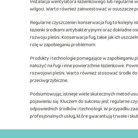
Instalacja wentylatora łazienkowego lub regularne w
wilgoci. Warto również zainwestować w osuszacze p
Regularne czyszczenie i konserwacja fug to kolejny i
łazienki środkami antybakteryjnymi oraz dokładne os
rozwoju pleśni. Konserwacja fug, takie jak ich uszc
rolę w zapobieganiu problemom.
Produkty i technologie pomagające w zapobieganiu ple
nałożyć na fugi i inne powierzchnie łazienkowe. Powło
rozwojowi pleśni. Warto również stosować środki do co
przeciwgrzybiczne.
Podsumowując, istnieje wiele skutecznych metod usu
pojawieniu się. Kluczem do sukcesu jest regularne cz
odpowiednich środków i technologii. W przypadku z
profesjonalnych usług, które gwarantują trwałe i sku