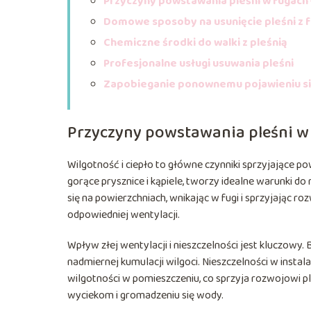
Przyczyny powstawania pleśni w fugach
Domowe sposoby na usunięcie pleśni z 
Chemiczne środki do walki z pleśnią
Profesjonalne usługi usuwania pleśni
Zapobieganie ponownemu pojawieniu si
Przyczyny powstawania pleśni w
Wilgotność i ciepło to główne czynniki sprzyjające 
gorące prysznice i kąpiele, tworzy idealne warunki d
się na powierzchniach, wnikając w fugi i sprzyjając ro
odpowiedniej wentylacji.
Wpływ złej wentylacji i nieszczelności jest kluczow
nadmiernej kumulacji wilgoci. Nieszczelności w insta
wilgotności w pomieszczeniu, co sprzyja rozwojowi ple
wyciekom i gromadzeniu się wody.