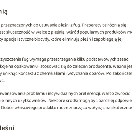
nią
przeznaczonych do usuwania pleśni z fug. Preparaty te różnią się
 jest skuteczność w walce z pleśnią. Wśród popularnych produktów 
 specjalistyczne biocydy, które eliminują pleśń i zapobiegają jej
zyszczenia fug wymaga przestrzegania kilku podstawowych zasad.
kcje na opakowaniu i stosować się do zaleceń producenta. Ważne je
y uniknąć kontaktu z chemikaliami i wdychania oparów. Po zakończe
yć.
wansowania problemu i indywidualnych preferencji. Warto zwrócić
nie innych użytkowników. Niektóre środki mogą być bardziej odpowie
fli. Dobór właściwego produktu może znacząco wpłynąć na skuteczno
leśni