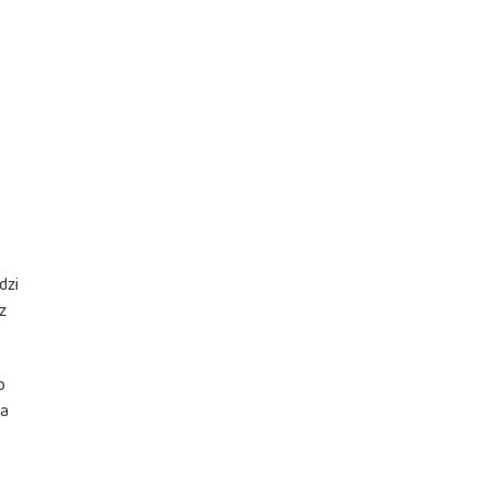
dzi
z
o
ia