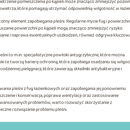
ietrzenie pomieszczenia po kąpieli może znacząco zmniejszyć pozio
owietrza, które pomagają utrzymać odpowiednią wilgotność w łazie
stotny element zapobiegania pleśni. Regularne mycie fug i powierzchn
uszanie powierzchni po kąpieli mogą znacząco zmniejszyć ryzyko
zelnianie i naprawa ewentualnych uszkodzeń, również odgrywa kluczow
śni to m.in. specjalistyczne powłoki antygrzybiczne, które można
ki te tworzą barierę ochronną, która zapobiega osadzaniu się wilgoci
dziennej pielęgnacji, które zawierają składniki antybakteryjne i
wania pleśni z fug łazienkowych oraz zapobiegania jej ponownemu
yszczenie i konserwacja, poprawa wentylacji oraz zastosowanie
aawansowanych problemów, warto rozważyć skorzystanie z
teczne rozwiązanie problemu pleśni.