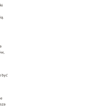
ki
ią.
a
ów,
e być
ne
jsza