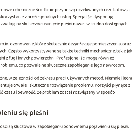
domowe i chemiczne środki nie przynoszą oczekiwanych rezultatów, a
orzystanie z profesjonalnych usług. Specjaliści dysponują
zwalają na skuteczne usunięcie pleśni nawet w trudno dostępnych
.in. ozonowanie, które skutecznie dezynfekuje pomieszczenia, oraz
ch. Często wykorzystywane są także techniki mechaniczne, takie ja
ni z fug i innych powierzchni. Profesjonaliści mogą również
 problemu, co pozwala na skuteczne zapobieganie jego nawrotom.
ne, w zależności od zakresu prac i używanych metod. Niemniej jedna
rantuje trwałe i skuteczne rozwiązanie problemu. Korzyści płynące z
ść czasu i pewność, że problem został rozwiązany w sposób
eniu się pleśni
ności są kluczowe w zapobieganiu ponownemu pojawieniu się pleśni.