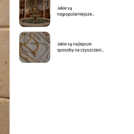
Jakie są
najpopularniejsze
imiona do bierzmowania
dla dziewcząt?
Jakie są najlepsze
sposoby na czyszczenie
złotej biżuterii?