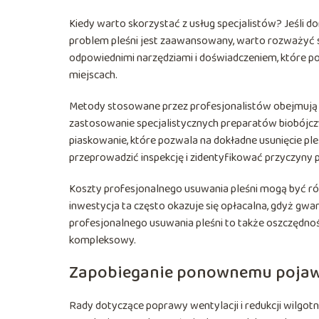
Kiedy warto skorzystać z usług specjalistów? Jeśli 
problem pleśni jest zaawansowany, warto rozważyć sk
odpowiednimi narzędziami i doświadczeniem, które po
miejscach.
Metody stosowane przez profesjonalistów obejmują m
zastosowanie specjalistycznych preparatów biobójczy
piaskowanie, które pozwala na dokładne usunięcie pleś
przeprowadzić inspekcję i zidentyfikować przyczyny
Koszty profesjonalnego usuwania pleśni mogą być róż
inwestycja ta często okazuje się opłacalna, gdyż gwa
profesjonalnego usuwania pleśni to także oszczędno
kompleksowy.
Zapobieganie ponownemu pojawi
Rady dotyczące poprawy wentylacji i redukcji wilgot