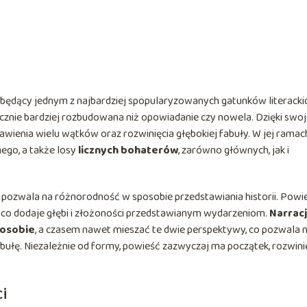
, będący jednym z najbardziej spopularyzowanych gatunków literacki
cznie bardziej rozbudowana niż opowiadanie czy nowela. Dzięki swoj
awienia wielu wątków oraz rozwinięcia głębokiej fabuły. W jej ramac
go, a także losy
licznych bohaterów
, zarówno głównych, jak i
 pozwala na różnorodność w sposobie przedstawiania historii. Powi
co dodaje głębi i złożoności przedstawianym wydarzeniom.
Narrac
 osobie
, a czasem nawet mieszać te dwie perspektywy, co pozwala 
abułę. Niezależnie od formy, powieść zazwyczaj ma początek, rozwinię
i