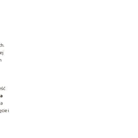
ch.
ej
h
eść
ja
na
cie i