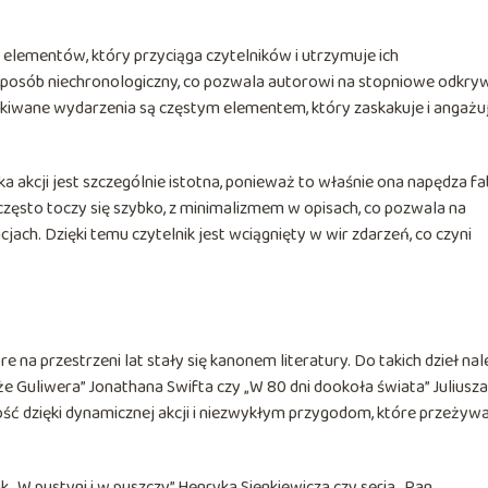
 elementów, który przyciąga czytelników i utrzymuje ich
 sposób niechronologiczny, co pozwala autorowi na stopniowe odkry
ekiwane wydarzenia są częstym elementem, który zaskakuje i angażu
 akcji jest szczególnie istotna, ponieważ to właśnie ona napędza fa
często toczy się szybko, z minimalizmem w opisach, co pozwala na
ach. Dzięki temu czytelnik jest wciągnięty w wir zdarzeń, co czyni
na przestrzeni lat stały się kanonem literatury. Do takich dzieł na
e Guliwera” Jonathana Swifta czy „W 80 dni dookoła świata” Juliusza
ść dzięki dynamicznej akcji i niezwykłym przygodom, które przeżyw
ak „W pustyni i w puszczy” Henryka Sienkiewicza czy seria „Pan