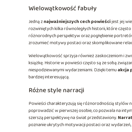
Wielowątkowość fabuły
Jedną z
najważniejszych cech powieści
jest jej w
rozwiniętych kilka równoległych historii, które częs
różnorodnych perspektyw oraz pogłębienie portretów
zrozumieć motywy postaci oraz skomplikowane relacj
Wielowątkowość sprzyja również zaskoczeniom i zwrot
książkę. Historie w powieści często są ze sobą związ
niespodziewanymi wydarzeniami. Dzięki temu
akcja 
bardziej interesującą.
Różne style narracji
Powieści charakteryzują się różnorodnością stylów na
poprowadzić w pierwszej osobie, co pozwala na intymne
szerszą perspektywę na świat przedstawiony.
Narra
poznanie ukrytych motywacji postaci oraz wydarzeń