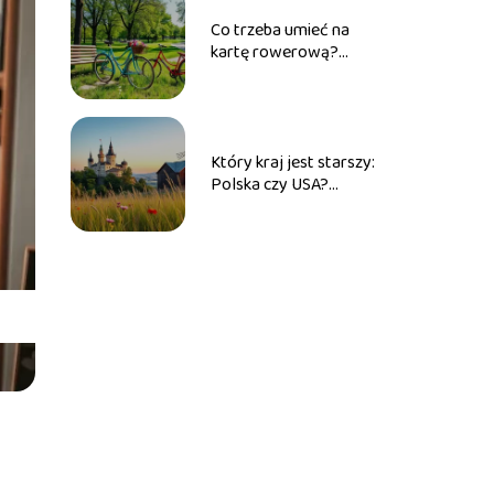
Co trzeba umieć na
kartę rowerową?
Przewodnik dla
przyszłych
rowerzystów
Który kraj jest starszy:
Polska czy USA?
Porównanie historii obu
państw
u