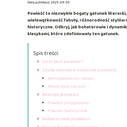
Data publikacji: 2025-09-05
Powieść to niezwykle bogaty gatunek literacki,
wielowątkowość fabuły, różnorodność stylów n
historyczne. Odkryj, jak bohaterowie i dynamika
klasykami, które zdefiniowały ten gatunek.
Spis treści:
Co to jest powieść?
Cechy charakterystyczne powieści
Wielowątkowość fabuły
Różne style narracji
Rodzaje powieści
Powieść przygodowa
Powieść historyczna
Bohaterowie powieści