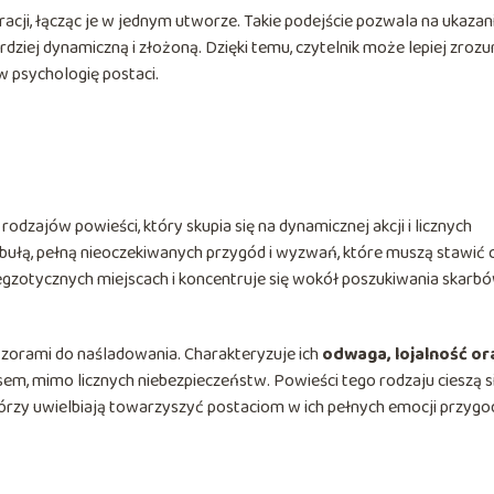
cji, łącząc je w jednym utworze. Takie podejście pozwala na ukazan
rdziej dynamiczną i złożoną. Dzięki temu, czytelnik może lepiej zroz
 psychologię postaci.
dzajów powieści, który skupia się na dynamicznej akcji i licznych
ułą, pełną nieoczekiwanych przygód i wyzwań, które muszą stawić 
 egzotycznych miejscach i koncentruje się wokół poszukiwania skarb
orami do naśladowania. Charakteryzuje ich
odwaga, lojalność or
esem, mimo licznych niebezpieczeństw. Powieści tego rodzaju cieszą s
órzy uwielbiają towarzyszyć postaciom w ich pełnych emocji przygo