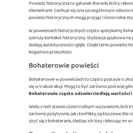
Powieść historyczna to gatunek literacki, który rekon
elementami. Cechuje się ona szczegółowym odwzo
powieści historycznych mogą przyjąć różnorodne sty
W powieściach historycznych często spotykamy bohate
szerszy kontekst historyczny. Stylizacja językowa na
dodają autentyczności i głębi. Dzięki temu powieści hi
bogactwo przeszłości.
Bohaterowie powieści
Bohaterowie w powieściach to często postacie o zło
się w trakcie akcji. Mogą to być zarówno postacie gł
Bohaterowie często odzwierciedlają wartości i
Wielu z nich stawia czoła trudnym wyzwaniom, które tes
zarówno pozytywne, jak i konflikty, są kluczowe dla r
zżyć się z bohaterami, śledząc ich losy i kibicując im w