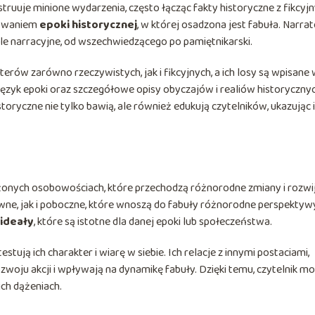
struuje minione wydarzenia, często łącząc fakty historyczne z fikcyj
rowaniem
epoki historycznej
, w której osadzona jest fabuła. Narra
le narracyjne, od wszechwiedzącego po pamiętnikarski.
rów zarówno rzeczywistych, jak i fikcyjnych, a ich losy są wpisane
 język epoki oraz szczegółowe opisy obyczajów i realiów historyczny
storyczne nie tylko bawią, ale również edukują czytelników, ukazując
żonych osobowościach, które przechodzą różnorodne zmiany i rozwi
ówne, jak i poboczne, które wnoszą do fabuły różnorodne perspektyw
 ideały
, które są istotne dla danej epoki lub społeczeństwa.
tują ich charakter i wiarę w siebie. Ich relacje z innymi postaciami,
ozwoju akcji i wpływają na dynamikę fabuły. Dzięki temu, czytelnik m
 ich dążeniach.