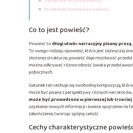
Dynamika akcji w powieści
Przykłady klasyków powieści
Co to jest powieść?
Powieść to
długi utwór narracyjny pisany prozą
To swego rodzaju opowieść, która jest zazwyczaj zna
złożonej strukturze, powieść daje możliwość przedst
można odkrywać różnorodność świata przedstawione
pobocznych.
Gatunek ten cechuje się swobodną kompozycją, która
może być pisana z perspektywy różnych narratorów, 
może być prowadzona w pierwszej lub trzeciej
uzyskanie nowych informacji i świeże spojrzenie na f
zakończenie, tworząc spójną całość.
Cechy charakterystyczne powieśc