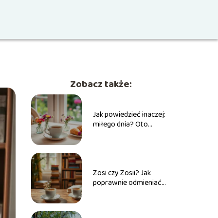
Zobacz także:
Jak powiedzieć inaczej:
miłego dnia? Oto
kreatywne pomysły!
Zosi czy Zosii? Jak
poprawnie odmieniać
imię Zosia w praktyce