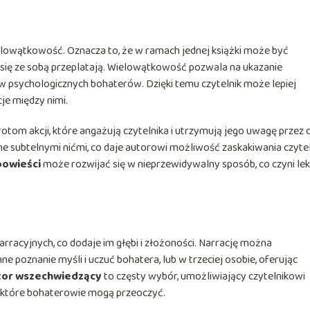
ielowątkowość. Oznacza to, że w ramach jednej książki może być
to się ze sobą przeplatają. Wielowątkowość pozwala na ukazanie
 psychologicznych bohaterów. Dzięki temu czytelnik może lepiej
e między nimi.
om akcji, które angażują czytelnika i utrzymują jego uwagę przez 
ane subtelnymi nićmi, co daje autorowi możliwość zaskakiwania czyte
powieści
może rozwijać się w nieprzewidywalny sposób, co czyni le
rracyjnych, co dodaje im głębi i złożoności. Narrację można
 poznanie myśli i uczuć bohatera, lub w trzeciej osobie, oferując
tor wszechwiedzący
to częsty wybór, umożliwiający czytelnikowi
, które bohaterowie mogą przeoczyć.