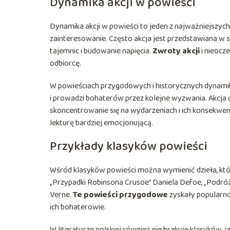
Dynamika akcji w powieści
Dynamika akcji w powieści to jeden z najważniejszych
zainteresowanie. Często akcja jest przedstawiana w
tajemnic i budowanie napięcia.
Zwroty akcji
i nieocz
odbiorcę.
W powieściach przygodowych i historycznych dynamika
i prowadzi bohaterów przez kolejne wyzwania. Akcja 
skoncentrowanie się na wydarzeniach i ich konsekwencj
lekturę bardziej emocjonującą.
Przykłady klasyków powieści
Wśród klasyków powieści można wymienić dzieła, które 
„Przypadki Robinsona Crusoe” Daniela Defoe, „Podróż
Verne.
Te powieści przygodowe
zyskały popularno
ich bohaterowie.
W literaturze polskiej również nie brakuje klasyków, j