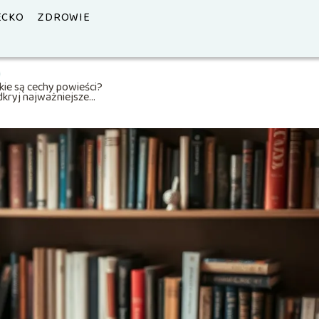
ECKO
ZDROWIE
kie są cechy powieści?
kryj najważniejsze
pekty gatunku