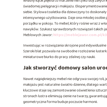
Własny kącik piękna to marzenie nie tylko dojrzałych 
świadomej pielęgnacji i makijażu. Eksperymentowan
siebie. Stylowa toaletka dla dziewczyny to doskonały
intensywnego użytkowania. Daje ona młodej osobie p
porządku w pokoju. To mebel, który rośnie wraz z właśc
nawyków. Szukasz sprawdzonych rozwiązań takich ja
Meblowych Jawor:
https://meblejawor.com.pl/k3
Inwestując w rozwiązania skrojone pod indywidualne
Szeroki blat pozwala na swobodne rozłożenie lusterka
miniaturowe biurko do pracy zdalnej czy nauki.
Jak stworzyć domowy salon uro
Nawet najpiękniejszy mebel nie odgrywa swojej roli, 
makijażu jest naturalne światło dzienne, dlatego warto
kluczowe staje się zamontowanie oświetlenia sztucz
stronach lustra eliminują cienie na twarzy, gwarantuj
geometryczna forma buduje poczucie harmonii.