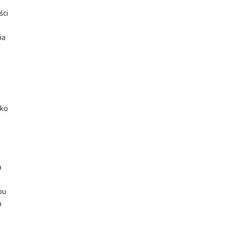
ści
ia
ako
m
bu
m