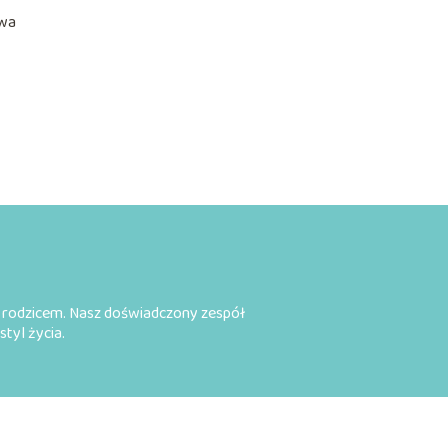
owa
ia rodzicem. Nasz doświadczony zespół
styl życia.