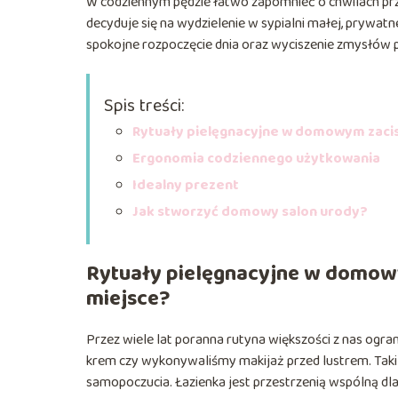
W codziennym pędzie łatwo zapomnieć o chwilach prz
decyduje się na wydzielenie w sypialni małej, prywatne
spokojne rozpoczęcie dnia oraz wyciszenie zmysłów 
Spis treści:
Rytuały pielęgnacyjne w domowym zacis
Ergonomia codziennego użytkowania
Idealny prezent
Jak stworzyć domowy salon urody?
Rytuały pielęgnacyjne w domow
miejsce?
Przez wiele lat poranna rutyna większości z nas ogran
krem czy wykonywaliśmy makijaż przed lustrem. Taki
samopoczucia. Łazienka jest przestrzenią wspólną dl