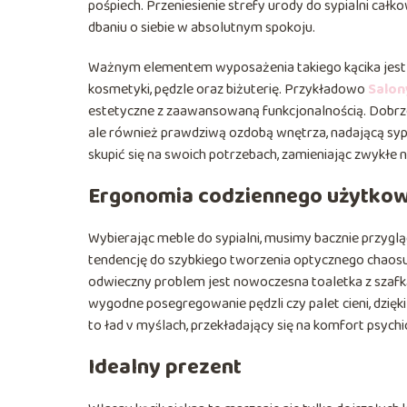
pośpiech. Przeniesienie strefy urody do sypialni cał
dbaniu o siebie w absolutnym spokoju.
Ważnym elementem wyposażenia takiego kącika jest 
kosmetyki, pędzle oraz biżuterię. Przykładowo
Salon
estetyczne z zaawansowaną funkcjonalnością. Dobrze
ale również prawdziwą ozdobą wnętrza, nadającą sypi
skupić się na swoich potrzebach, zamieniając zwykłe
Ergonomia codziennego użytko
Wybierając meble do sypialni, musimy bacznie przyg
tendencję do szybkiego tworzenia optycznego chaosu, 
odwieczny problem jest nowoczesna toaletka z szafk
wygodne posegregowanie pędzli czy palet cieni, dzięki
to ład v myślach, przekładający się na komfort psychi
Idealny prezent