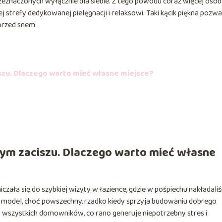
eznaczonych wyłącznie dla siebie. Z tego powodu coraz więcej osób
j strefy dedykowanej pielęgnacji i relaksowi. Taki kącik piękna pozwa
przed snem.
zu. Dlaczego warto mieć własne miejsce?
ym zaciszu. Dlaczego warto mieć własne
iczała się do szybkiej wizyty w łazience, gdzie w pośpiechu nakładal
 model, choć powszechny, rzadko kiedy sprzyja budowaniu dobrego
a wszystkich domowników, co rano generuje niepotrzebny stres i