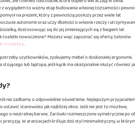
kobiet, ale również nastolatek, które dopiero wkraczają w świat
ie z wyglądem to ważny etap budowania własnej tożsamości i pewno
 pomysł na prezent, który z pewnością posłuży przez wiele lat
oczucie autonomii oraz uczy dbałości o własne rzeczy i utrzymywan
icielką, dostosowując się do jej zmieniających się z biegiem lat
k toaletki nowoczesne? Możesz więc zapoznać się ofertą Salonów
8-toaletka
.
 potrzeby użytkowników, zyskujemy mebel o doskonałej ergonomii.
 stojącego lub laptopa, jeśli kącik ma okazjonalnie służyć również j
dy?
jeśli nie zadbamy o odpowiednie oświetlenie. Najlepszym przyjaciele
 ustawić stanowisko jak najbliżej okna. Jeśli nie jest to możliwe,
nego o neutralnej barwie. Żarówki rozmieszczone symetrycznie po o
ąc precyzję. W aranżacjach króluje dziś styl minimalistyczny, w który