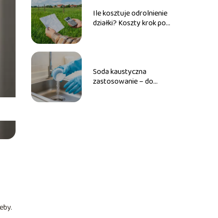
Ile kosztuje odrolnienie
działki? Koszty krok po
kroku
Soda kaustyczna
zastosowanie – do
czego jej używać w
domu?
eby.