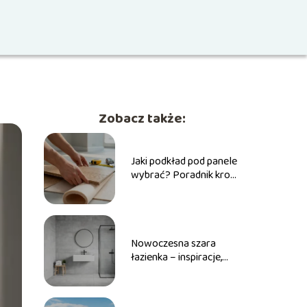
Zobacz także:
Jaki podkład pod panele
wybrać? Poradnik krok
po kroku
Nowoczesna szara
łazienka – inspiracje,
aranżacje, dodatki