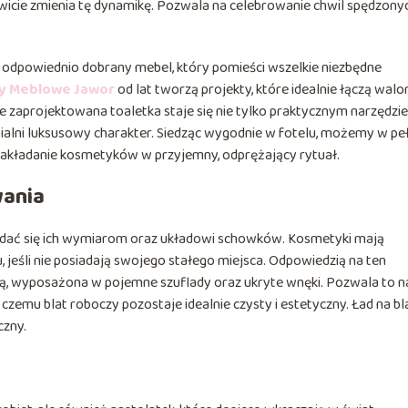
kowicie zmienia tę dynamikę. Pozwala na celebrowanie chwil spędzony
odpowiednio dobrany mebel, który pomieści wszelkie niezbędne
y Meblowe Jawor
od lat tworzą projekty, które idealnie łączą walo
 zaprojektowana toaletka staje się nie tylko praktycznym narzędzi
alni luksusowy charakter. Siedząc wygodnie w fotelu, możemy w peł
 nakładanie kosmetyków w przyjemny, odprężający rytuał.
wania
lądać się ich wymiarom oraz układowi schowków. Kosmetyki mają
jeśli nie posiadają swojego stałego miejsca. Odpowiedzią na ten
ą, wyposażona w pojemne szuflady oraz ukryte wnęki. Pozwala to n
 czemu blat roboczy pozostaje idealnie czysty i estetyczny. Ład na bl
czny.