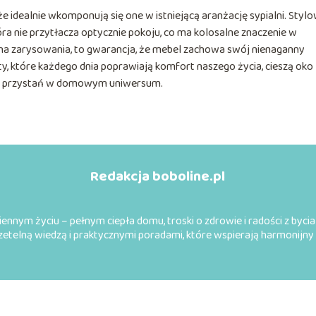
że idealnie wkomponują się one w istniejącą aranżację sypialni. Styl
ra nie przytłacza optycznie pokoju, co ma kolosalne znaczenie w
 na zarysowania, to gwarancja, że mebel zachowa swój nienaganny
, które każdego dnia poprawiają komfort naszego życia, cieszą oko
ą przystań w domowym uniwersum.
Redakcja boboline.pl
ennym życiu – pełnym ciepła domu, troski o zdrowie i radości z byc
 rzetelną wiedzą i praktycznymi poradami, które wspierają harmonijny 