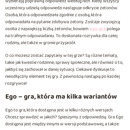
wybierają poprawną odpowiedź według nich. Kiedy wszyscy
uczestnicy udzielą odpowiedzi następuje odkrycie żetonów.
Osoba, która odpowiedziała zgodnie z osobą, która
odpowiadała na pytanie zdobywa żetony. Zostaje zwycięzcą
osoba z największą liczbą żetonów, bowiem
ego gra
polega
na trafnym odpowiadaniu. To doskonała rozrywka dla całej
rodziny, ale także w gronie przyjaciół.
O co możesz zostać zapytany w tej grze? Są różne tematy,
takie jak kwestie rodzinne, sprawy społeczne, ale również o to,
jakbyś się zachował w danej sytuacji. Ciekawe dyskusje to
nieodłączny element tej gry. Z pewnością nastąpią po każdej
rozgrywce!
Ego – gra, która ma kilka wariantów
Ego to gra, która dostępna jest w kilku różnych wersjach.
Chcesz sprawdzić w jakich? Spieszymy z odpowiedzią. Gra Ego
dostępna jest między innymi w wersji podstawowej, a także: