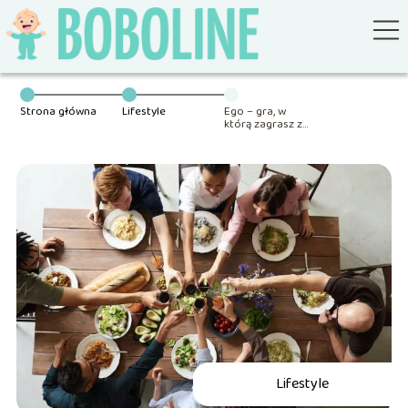
Strona główna
Lifestyle
Ego – gra, w
którą zagrasz ze
znajomymi.
Dowiedz się
więcej o tej grze
towarzyskiej
Lifestyle