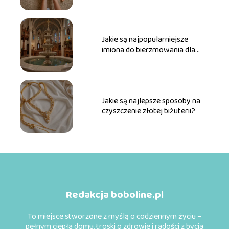
Jakie są najpopularniejsze
imiona do bierzmowania dla
dziewcząt?
Jakie są najlepsze sposoby na
czyszczenie złotej biżuterii?
Redakcja boboline.pl
To miejsce stworzone z myślą o codziennym życiu –
pełnym ciepła domu, troski o zdrowie i radości z bycia