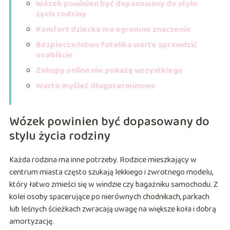
Wózek powinien być dopasowany do stylu
życia rodziny
Komfort dziecka ma ogromne znaczenie
Bezpieczeństwo fotelika warto sprawdzić
osobiście
Zakupy online nie pokażą wszystkiego
Warto myśleć długoterminowo
Wózek powinien być dopasowany do
stylu życia rodziny
Każda rodzina ma inne potrzeby. Rodzice mieszkający w
centrum miasta często szukają lekkiego i zwrotnego modelu,
który łatwo zmieści się w windzie czy bagażniku samochodu. Z
kolei osoby spacerujące po nierównych chodnikach, parkach
lub leśnych ścieżkach zwracają uwagę na większe koła i dobrą
amortyzację.