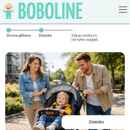
Strona główna
Dziecko
Zakup wózka to
nie tylko wygląd
– co najlepiej
sprawdzić
podczas wizyty
w sklepie?
Dziecko