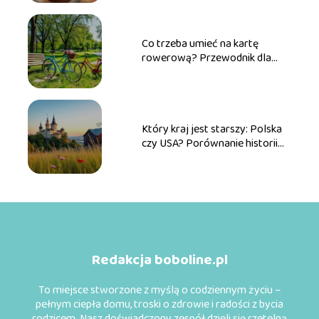
Co trzeba umieć na kartę
rowerową? Przewodnik dla
przyszłych rowerzystów
Który kraj jest starszy: Polska
czy USA? Porównanie historii
obu państw
Redakcja boboline.pl
To miejsce stworzone z myślą o codziennym życiu –
pełnym ciepła domu, troski o zdrowie i radości z bycia
rodzicem. Nasz doświadczony zespół dzieli się rzetelną