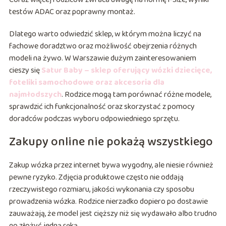
testów ADAC oraz poprawny montaż.
Dlatego warto odwiedzić sklep, w którym można liczyć na
fachowe doradztwo oraz możliwość obejrzenia różnych
modeli na żywo. W Warszawie dużym zainteresowaniem
cieszy się
Satur Baby – sklep oferujący wózki dziecięce,
foteliki samochodowe oraz akcesoria dla
najmłodszych
. Rodzice mogą tam porównać różne modele,
sprawdzić ich funkcjonalność oraz skorzystać z pomocy
doradców podczas wyboru odpowiedniego sprzętu.
Zakupy online nie pokażą wszystkiego
Zakup wózka przez internet bywa wygodny, ale niesie również
pewne ryzyko. Zdjęcia produktowe często nie oddają
rzeczywistego rozmiaru, jakości wykonania czy sposobu
prowadzenia wózka. Rodzice nierzadko dopiero po dostawie
zauważają, że model jest cięższy niż się wydawało albo trudno
go złożyć jedną ręką.