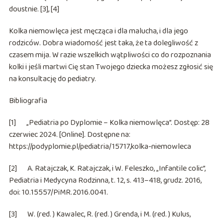
doustnie. [3], [4]
Kolka niemowlęca jest męcząca i dla malucha, i dla jego
rodziców. Dobra wiadomość jest taka, że ta dolegliwość z
czasem mija. W razie wszelkich wątpliwości co do rozpoznania
kolki i jeśli martwi Cię stan Twojego dziecka możesz zgłosić się
na konsultację do pediatry.
Bibliografia
[1] „Pediatria po Dyplomie – Kolka niemowlęca”. Dostęp: 28
czerwiec 2024. [Online]. Dostępne na:
https://podyplomie.pl/pediatria/15717,kolka-niemowleca
[2] A. Ratajczak, K. Ratajczak, i W. Feleszko, „Infantile colic”,
Pediatria i Medycyna Rodzinna
, t. 12, s. 413–418, grudz. 2016,
doi: 10.15557/PiMR.2016.0041.
[3] W. (red. ) Kawalec, R. (red. ) Grenda, i M. (red. ) Kulus,