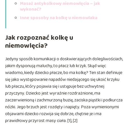
Masaż antykolkowy niemowlęcia – jak
wykonać?
Inne sposoby na kolkę u niemowlaka
Jak rozpoznać kolkę u
niemowlęcia?
Jedyny sposób komunikacji o doskwierających dolegliwościach,
jakim dysponują maluchy, to płacz lub krzyk. Skąd więc
wiadomo, kiedy dziecko płacze, bo ma kolkę? Ten stan definiuje
się jako występowanie napadów niedającego się ukoić krzyku
lub płaczu, który pojawia się i ustępuje bez uchwytnej
przyczyny. Dziecko jest wyraźnie rozdrażnione, ma
zaczerwienioną i zachmurzoną buzię, zaciska piąstki i podkurcza
nóżki. Jego brzuch jest rozdęty i napięty. Poza wymienionymi
objawami dziecko rozwija się dobrze, chętnie je i ma
prawidłowy przyrost masy ciała. [1], [2]