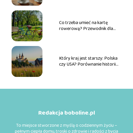
Co trzeba umieć na kartę
rowerową? Przewodnik dla
przyszłych rowerzystów
Który kraj jest starszy: Polska
czy USA? Porównanie historii
obu państw
Redakcja boboline.pl
To miejsce stworzone z myślą o codziennym życiu –
pełnym ciepła domu, troski o zdrowie i radości z bycia