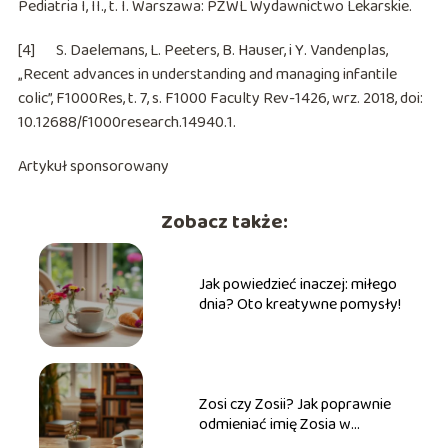
Pediatria I
, II., t. I. Warszawa: PZWL Wydawnictwo Lekarskie.
[4] S. Daelemans, L. Peeters, B. Hauser, i Y. Vandenplas,
„Recent advances in understanding and managing infantile
colic”,
F1000Res
, t. 7, s. F1000 Faculty Rev-1426, wrz. 2018, doi:
10.12688/f1000research.14940.1.
Artykuł sponsorowany
Zobacz także:
Jak powiedzieć inaczej: miłego
dnia? Oto kreatywne pomysły!
Zosi czy Zosii? Jak poprawnie
odmieniać imię Zosia w
praktyce