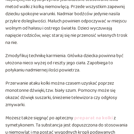
metod walki z kolką niemowlęcą. Przede wszystkim zapewnij
dziecku spokojne warunki. Nadmiar bodźców jedynie nasila
przykre dolegliwości. Maluch powinien odpoczywać w miejscu
wolnym od hałasu i ostrego światła. Dzieci wyczuwają
napięcie rodziców, więc staraj się nie przenosić własnych trosk
na nie.
Zmodyfikuj technikę karmienia. Główka dziecka powinna być
ułożona nieco wyżej od reszty jego ciała. Zapobiega to
połykaniu nadmiernej ilości powietrza.
Przerwanie ataku kolki można czasem uzyskać poprzez
monotonne dźwięki, tzw. biały szum. Pomocny może się
okazać dźwięk suszarki, śnieżenie telewizora czy odgłosy
zmywarki.
Możesz także sięgnąć po apteczny
preparat na kolki
z
symetykonem. Ta substancja jest dopuszczona do stosowania
u niemowląt i ma postać wygodnych kropli podawanych