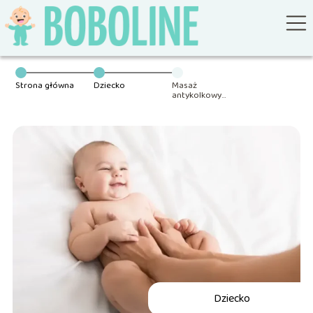
Strona główna
Dziecko
Masaż
antykolkowy
niemowlęcia –
jak go wykonać?
Dziecko