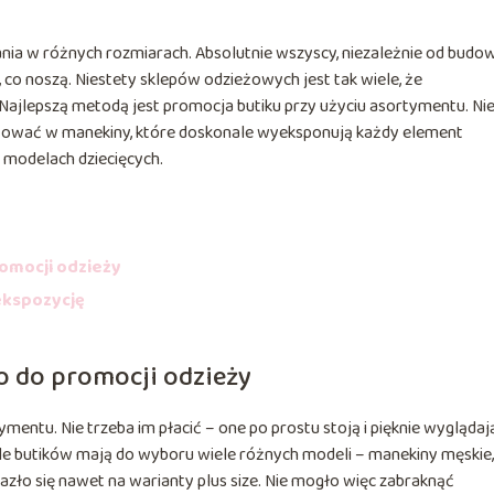
ania w różnych rozmiarach. Absolutnie wszyscy, niezależnie od budo
 co noszą. Niestety sklepów odzieżowych jest tak wiele, że
 Najlepszą metodą jest promocja butiku przy użyciu asortymentu. Ni
tować w manekiny, które doskonale wyeksponują każdy element
 modelach dziecięcych.
romocji odzieży
ekspozycję
o do promocji odzieży
entu. Nie trzeba im płacić – one po prostu stoją i pięknie wyglądają
iele butików mają do wyboru wiele różnych modeli – manekiny męskie,
lazło się nawet na warianty plus size. Nie mogło więc zabraknąć