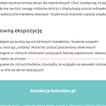
daje się do promocji ubrań dla najmłodszych. Choć wydaje się, że je
wdę ma zwrócić uwagę rodziców, którzy z chęcią kupią urocze wdziank
realistyczne manekiny dziecięce. Te pierwsze znacznie częściej znajdu
ktowną ekspozycję
jlepiej sprawdza się wśród innych manekinów. Świetnie uzupełni
, tworząc ,,rodzinę”. Może też zostać postawiony obok innych
stępne w różnych odsłonach i pozycjach, łatwiej zaplanować ciekaw
arianty na stronie
https://sklep.moremannequins.pl/manekiny
ązanie do różnych butików, chociażby ze względu na niewielki rozmiar
w ofercie ubrań dziecięcych.
Redakcja boboline.pl
ennym życiu – pełnym ciepła domu, troski o zdrowie i radości z byc