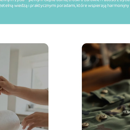
 rzetelną wiedzą i praktycznymi poradami, które wspierają harmonijny 