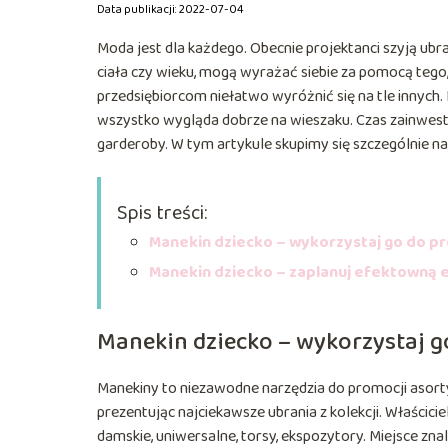
Data publikacji: 2022-07-04
Moda jest dla każdego. Obecnie projektanci szyją ubr
ciała czy wieku, mogą wyrażać siebie za pomocą tego,
przedsiębiorcom niełatwo wyróżnić się na tle innych.
wszystko wygląda dobrze na wieszaku. Czas zainwes
garderoby. W tym artykule skupimy się szczególnie na
Spis treści:
​Manekin dziecko – wykorzystaj go do p
​Manekin dziecko – zaplanuj efektowną 
​Manekin dziecko – wykorzystaj g
Manekiny to niezawodne narzędzia do promocji asortym
prezentując najciekawsze ubrania z kolekcji. Właścic
damskie, uniwersalne, torsy, ekspozytory. Miejsce zna