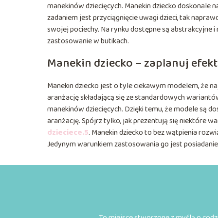
manekinów dziecięcych. Manekin dziecko doskonale na
zadaniem jest przyciągnięcie uwagi dzieci, tak napra
swojej pociechy. Na rynku dostępne są abstrakcyjne i 
zastosowanie w butikach.
​Manekin dziecko – zaplanuj efe
Manekin dziecko jest o tyle ciekawym modelem, że na
aranżację składającą się ze standardowych wariantów
manekinów dziecięcych. Dzięki temu, że modele są do
aranżację. Spójrz tylko, jak prezentują się niektóre w
dzieciece.5
. Manekin dziecko to bez wątpienia rozwi
Jedynym warunkiem zastosowania go jest posiadanie 
To miejsce stworzone z myślą o codzi