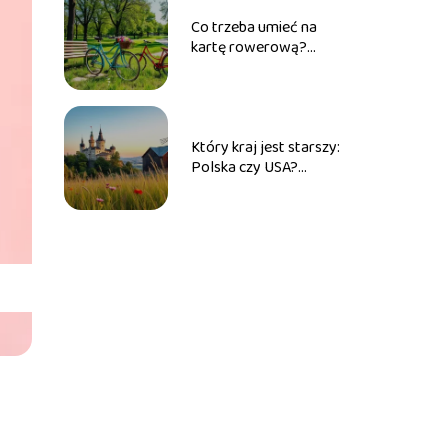
Co trzeba umieć na
kartę rowerową?
Przewodnik dla
przyszłych
rowerzystów
Który kraj jest starszy:
Polska czy USA?
Porównanie historii obu
państw