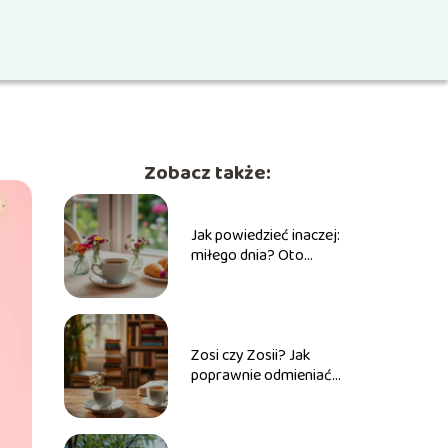
Zobacz także:
Jak powiedzieć inaczej:
miłego dnia? Oto
kreatywne pomysły!
Zosi czy Zosii? Jak
poprawnie odmieniać
imię Zosia w praktyce