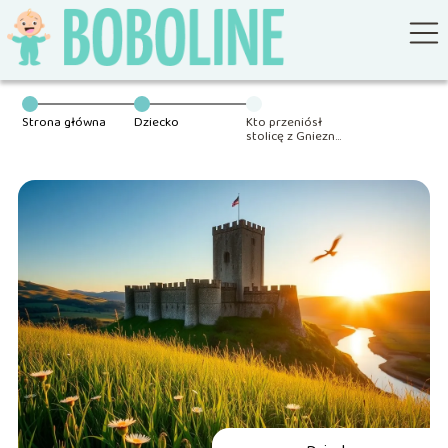
Strona główna
Dziecko
Kto przeniósł
stolicę z Gniezna
do Krakowa?
Odpowiedź na to
pytanie