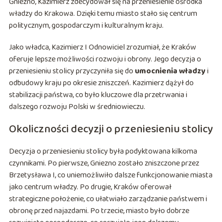
Gniezno, Kazimierz zdecydował się na przeniesienie ośrodka
władzy do Krakowa. Dzięki temu miasto stało się centrum
politycznym, gospodarczym i kulturalnym kraju.
Jako władca, Kazimierz I Odnowiciel zrozumiał, że Kraków
oferuje lepsze możliwości rozwoju i obrony. Jego decyzja o
przeniesieniu stolicy przyczyniła się do
umocnienia władzy
i
odbudowy kraju po okresie zniszczeń. Kazimierz dążył do
stabilizacji państwa, co było kluczowe dla przetrwania i
dalszego rozwoju Polski w średniowieczu.
Okoliczności decyzji o przeniesieniu stolicy
Decyzja o przeniesieniu stolicy była podyktowana kilkoma
czynnikami. Po pierwsze, Gniezno zostało zniszczone przez
Brzetysława I, co uniemożliwiło dalsze funkcjonowanie miasta
jako centrum władzy. Po drugie, Kraków oferował
strategiczne położenie, co ułatwiało zarządzanie państwem i
obronę przed najazdami. Po trzecie, miasto było dobrze