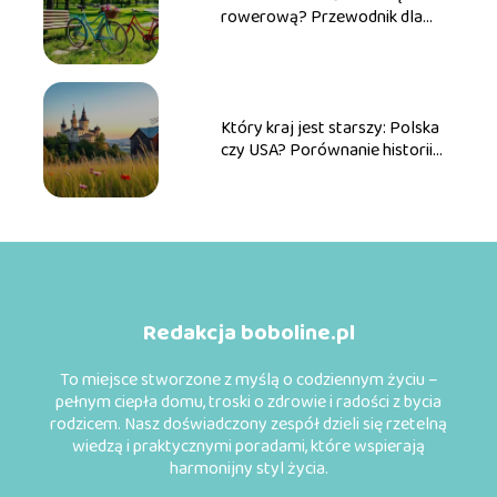
rowerową? Przewodnik dla
przyszłych rowerzystów
Który kraj jest starszy: Polska
czy USA? Porównanie historii
obu państw
Redakcja boboline.pl
To miejsce stworzone z myślą o codziennym życiu –
pełnym ciepła domu, troski o zdrowie i radości z bycia
rodzicem. Nasz doświadczony zespół dzieli się rzetelną
wiedzą i praktycznymi poradami, które wspierają
harmonijny styl życia.