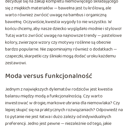
decyduje się na zakup kompletu niemowlęcego składającego
się z miękkich materiałów — bawełna jest tu królową, ale
warto również zwrócić uwagę na bambus i organiczną
bawełnę. Oczywiście, kwestia wygody to nie wszystko. W
końcu chcemy, aby nasze dziecko wyglądało modnie i stylowo!
Tutaj warto zwrócić uwagę na najnowsze trendy — pastelowe
kolory, zwierzęce wzory czy motywy roślinne są obecnie
bardzo popularne. Nie zapominajmy również o dodatkach —
czapeczki, skarpetki czy śliniaki mogą dodać uroku każdemu
zestawowi.
Moda versus funkcjonalność
Jednym z największych dylematów rodziców jest kwestia
balansu między modą a funkcjonalnością. Czy warto
inwestować w drogie, markowe ubrania dla niemowlaka? Czy
lepiej skupić się na praktycznych rozwiązaniach? Odpowiedź na
to pytanie nie jest łatwa i dużo zależy od indywidualnych
preferencji. Jedno jest pewne — niezależnie od tego, jakie