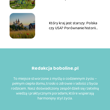
przyszłych rowerzystów
Który kraj jest starszy: Polska
czy USA? Porównanie historii
obu państw
Redakcja boboline.pl
To miejsce stworzone z myślą o codziennym życiu –
pełnym ciepła domu, troski o zdrowie i radości z bycia
rodzicem. Nasz doświadczony zespół dzieli się rzetelną
wiedzą i praktycznymi poradami, które wspierają
harmonijny styl życia.