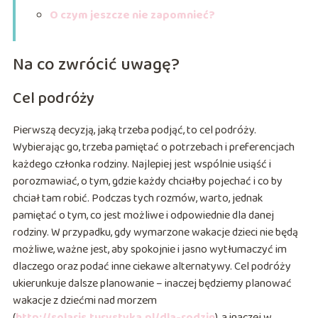
O czym jeszcze nie zapomnieć?
Na co zwrócić uwagę?
Cel podróży
Pierwszą decyzją, jaką trzeba podjąć, to cel podróży.
Wybierając go, trzeba pamiętać o potrzebach i preferencjach
każdego członka rodziny. Najlepiej jest wspólnie usiąść i
porozmawiać, o tym, gdzie każdy chciałby pojechać i co by
chciał tam robić. Podczas tych rozmów, warto, jednak
pamiętać o tym, co jest możliwe i odpowiednie dla danej
rodziny. W przypadku, gdy wymarzone wakacje dzieci nie będą
możliwe, ważne jest, aby spokojnie i jasno wytłumaczyć im
dlaczego oraz podać inne ciekawe alternatywy. Cel podróży
ukierunkuje dalsze planowanie – inaczej będziemy planować
wakacje z dziećmi nad morzem
(
http://solaris.turystyka.pl/dla-rodzin
), a inaczej w