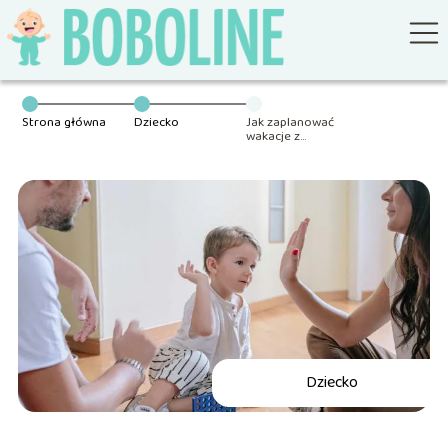
Strona główna
Dziecko
Jak zaplanować
wakacje z
dziećmi?
Praktyczny
poradnik
Dziecko