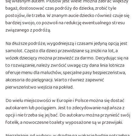
się własnym autem. Plusów jest wiele: można zabrać większy
bagaż, dostosować czas podróży do dziecka, zrobić tyle
postojów, ile trzeba. W znanym aucie dziecko również czuje się
bardziej swojo, co pozwoli na redukcję ewentualnego stresu
związanego z podróżą.
Na dłuższe podróże, wygodniejszą i czasami jedyną opcją jest
samolot. Często dla dzieci przewidziane są zniżki na lot, a
wózek dziecięcy można przewieźć za darmo. Decydując się na
to rozwiązanie, należy zwrócić uwagę czy dana linia lotnicza
oferuje menu dla maluchów, specjalne pasy bezpieczeństwa,
akcesoria do pielęgnacji. Warto również zapewnić
pierwszeństwo wejścia na pokład.
Do wielu miejscowości w Europie i Polsce można się dostać
autokarem lub pociągiem. Jest to zdecydowanie najtańsza z
opcji i nie trzeba się jej bać. Do autokaru można przynieść swój
fotelik, a nowoczesne toalety wyposażone są w przewijaki.
Niezależnie, od wyboru, w drodze na wakacje będzie potrzebna