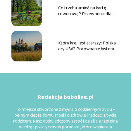
Co trzeba umieć na kartę
rowerową? Przewodnik dla
przyszłych rowerzystów
Który kraj jest starszy: Polska
czy USA? Porównanie historii
obu państw
Redakcja boboline.pl
To miejsce stworzone z myślą o codziennym życiu –
pełnym ciepła domu, troski o zdrowie i radości z bycia
rodzicem. Nasz doświadczony zespół dzieli się rzetelną
wiedzą i praktycznymi poradami, które wspierają