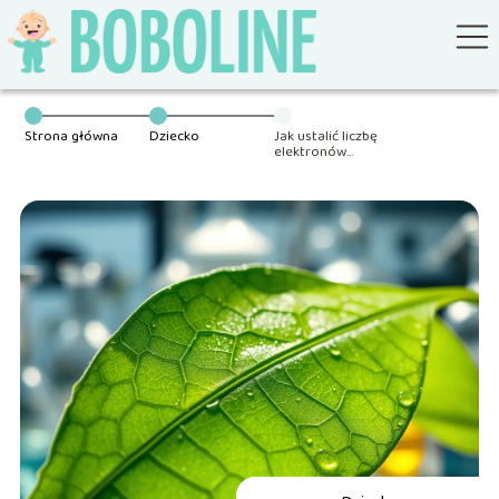
Strona główna
Dziecko
Jak ustalić liczbę
elektronów
walencyjnych?
Praktyczny
przewodnik