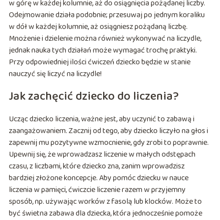
w górę w każdej kolumnie, aż do osiągnięcia pożądanej liczby.
Odejmowanie działa podobnie; przesuwaj po jednym koraliku
w dół w każdej kolumnie, aż osiągniesz pożądaną liczbę.
Mnożenie i dzielenie można również wykonywać na liczydle,
jednak nauka tych działań może wymagać trochę praktyki.
Przy odpowiedniej ilości ćwiczeń dziecko będzie w stanie
nauczyć się liczyć na liczydle!
Jak zachęcić dziecko do liczenia?
Ucząc dziecko liczenia, ważne jest, aby uczynić to zabawą i
zaangażowaniem. Zacznij od tego, aby dziecko liczyło na głos i
zapewnij mu pozytywne wzmocnienie, gdy zrobi to poprawnie.
Upewnij się, że wprowadzasz liczenie w małych odstępach
czasu, z liczbami, które dziecko zna, zanim wprowadzisz
bardziej złożone koncepcje. Aby pomóc dziecku w nauce
liczenia w pamięci, ćwiczcie liczenie razem w przyjemny
sposób, np. używając worków z fasolą lub klocków. Może to
być świetna zabawa dla dziecka, która jednocześnie pomoże