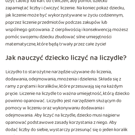
użyć tablicy lub kart do ćwiczeń, aby pomóc dziecku
zapamiętać liczby i ćwiczyć liczenie. Na koniec pokaż dziecku,
jak liczenie może być wykorzystywane w życiu codziennym,
poprzez liczenie przedmiotów podczas zakupów lub
wspólnego gotowania. Z cierpliwością i konsekwencją możesz
pomóc swojemu dziecku zbudować silne umiejętności
matematyczne, które będą trwały przez całe życie!
Jak nauczyć dziecko liczyć na liczydle?
Liczydło to starożytne narzędzie używane do liczenia,
dodawania, odejmowania, mnożenia i dzielenia. Składa się z
ramy z prętami i koralików, które przesuwają się na każdym
pręcie. Liczenie na liczydle to ważna umiejętność, którą dziecko
powinno opanować. Liczydło jest narzędziem służącym do
pomocy w liczeniu oraz wykonywaniu dodawania i
odejmowania. Aby liczyć na liczydle, dziecko musi najpierw
opanować podstawowe zasady korzystania z niego. Aby
dodać liczby do siebie, wystarczy przesunąć się o jeden koralik