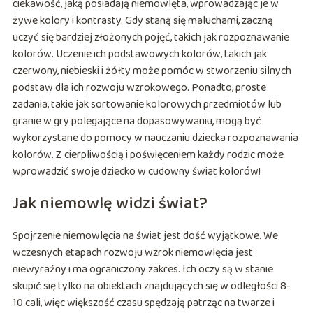
ciekawość, jaką posiadają niemowlęta, wprowadzając je w
żywe kolory i kontrasty. Gdy staną się maluchami, zaczną
uczyć się bardziej złożonych pojęć, takich jak rozpoznawanie
kolorów. Uczenie ich podstawowych kolorów, takich jak
czerwony, niebieski i żółty może pomóc w stworzeniu silnych
podstaw dla ich rozwoju wzrokowego. Ponadto, proste
zadania, takie jak sortowanie kolorowych przedmiotów lub
granie w gry polegające na dopasowywaniu, mogą być
wykorzystane do pomocy w nauczaniu dziecka rozpoznawania
kolorów. Z cierpliwością i poświęceniem każdy rodzic może
wprowadzić swoje dziecko w cudowny świat kolorów!
Jak niemowlę widzi świat?
Spojrzenie niemowlęcia na świat jest dość wyjątkowe. We
wczesnych etapach rozwoju wzrok niemowlęcia jest
niewyraźny i ma ograniczony zakres. Ich oczy są w stanie
skupić się tylko na obiektach znajdujących się w odległości 8-
10 cali, więc większość czasu spędzają patrząc na twarze i