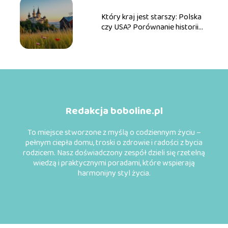
Który kraj jest starszy: Polska
czy USA? Porównanie historii
obu państw
Redakcja boboline.pl
To miejsce stworzone z myślą o codziennym życiu –
pełnym ciepła domu, troski o zdrowie i radości z bycia
rodzicem. Nasz doświadczony zespół dzieli się rzetelną
wiedzą i praktycznymi poradami, które wspierają
harmonijny styl życia.