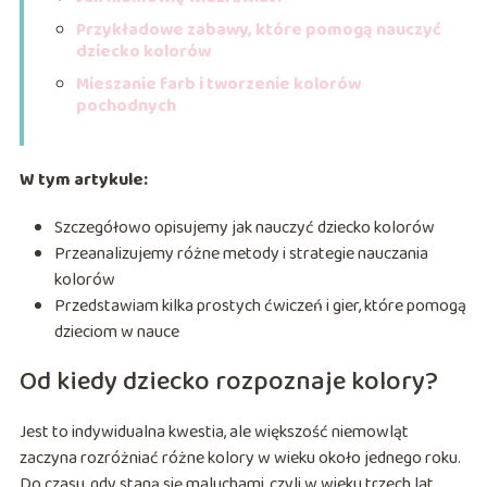
Przykładowe zabawy, które pomogą nauczyć
dziecko kolorów
Mieszanie farb i tworzenie kolorów
pochodnych
W tym artykule:
Szczegółowo opisujemy jak nauczyć dziecko kolorów
Przeanalizujemy różne metody i strategie nauczania
kolorów
Przedstawiam kilka prostych ćwiczeń i gier, które pomogą
dzieciom w nauce
Od kiedy dziecko rozpoznaje kolory?
Jest to indywidualna kwestia, ale większość niemowląt
zaczyna rozróżniać różne kolory w wieku około jednego roku.
Do czasu, gdy staną się maluchami, czyli w wieku trzech lat,