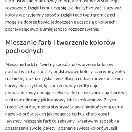
nie musi wcale znać nazwy koloru, ale musi być w stanie go
rozpoznać. Dzięki temu uczą się jak identyfikować i nazywać
kolory w przyjemny sposób. Dzięki tego typu grom dzieci
mogą się dobrze bawić, jednocześnie ucząc się o kolorach i
poprawiając swoje umiejętności rozpoznawania.
Mieszanie farb i tworzenie kolorów
pochodnych
Mieszanie farb to świetny sposób na tworzenie kolorów
pochodnych. Łącząc trzy podstawowe kolory: czerwony, żółty
i niebieski, można uzyskać wszelkiego rodzaju nowe odcienie i
barwy. Na przykład, łącząc czerwony i żółty daje
pomarańczowy, dodając niebieski do tej mieszanki daje bardziej
subtelne odmiany jak koralowy lub brzoskwiniowy. Z tych
trzech kolorów, można stworzyć prawie nieskończoną gamę
nazw kolorów, takich jak magenta, turkus, chartreuse i
lawendy. Mieszanie farb to zabawny i kreatywny sposób na
poszerzenie swojej palety i poznanie świata kolorów! Jeśli