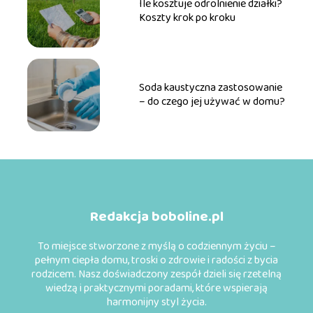
Ile kosztuje odrolnienie działki?
Koszty krok po kroku
Soda kaustyczna zastosowanie
– do czego jej używać w domu?
Redakcja boboline.pl
To miejsce stworzone z myślą o codziennym życiu –
pełnym ciepła domu, troski o zdrowie i radości z bycia
rodzicem. Nasz doświadczony zespół dzieli się rzetelną
wiedzą i praktycznymi poradami, które wspierają
harmonijny styl życia.