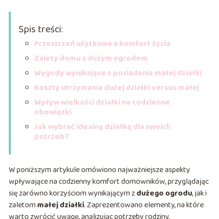
Spis treści:
Przestrzeń użytkowa a komfort życia
Zalety domu z dużym ogrodem
Wygody wynikające z posiadania małej działki
Koszty utrzymania dużej działki versus małej
Wpływ wielkości działki na codzienne
obowiązki
Jak wybrać idealną działkę dla swoich
potrzeb?
W poniższym artykule omówiono najważniejsze aspekty
wpływające na codzienny komfort domowników, przyglądając
się zarówno korzyściom wynikającym z
dużego ogrodu
, jak i
zaletom
małej działki
. Zaprezentowano elementy, na które
warto zwrócić uwagę, analizując potrzeby rodziny,