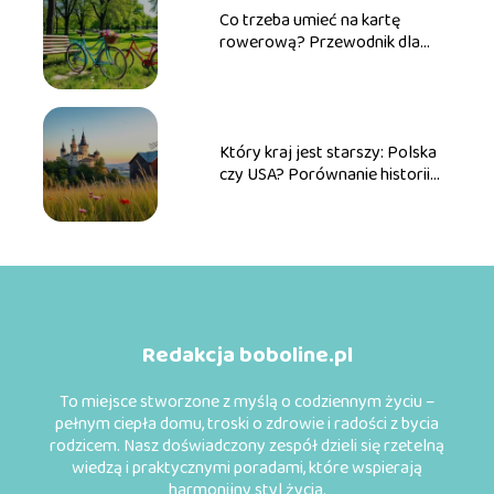
Co trzeba umieć na kartę
rowerową? Przewodnik dla
przyszłych rowerzystów
Który kraj jest starszy: Polska
czy USA? Porównanie historii
obu państw
Redakcja boboline.pl
To miejsce stworzone z myślą o codziennym życiu –
pełnym ciepła domu, troski o zdrowie i radości z bycia
rodzicem. Nasz doświadczony zespół dzieli się rzetelną
wiedzą i praktycznymi poradami, które wspierają
harmonijny styl życia.