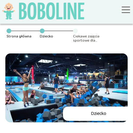
Strona główna
Dziecko
Ciekawe zajęcia
sportowe dla
dzieci. Jak
zachęcić
malucha do
ruchu?
Dziecko